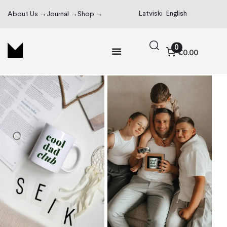
Latviski
English
About Us →
Journal →
Shop →
0
€0.00