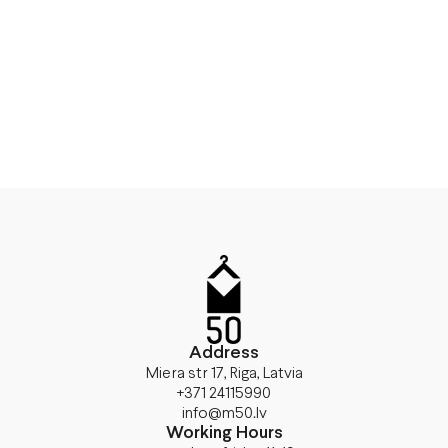
Address
Miera str 17, Riga, Latvia
+371 24115990
info@m50.lv
Working Hours