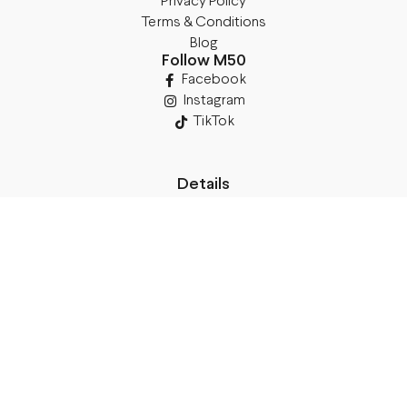
Privacy Policy
Terms & Conditions
Blog
Follow M50
Facebook
Instagram
TikTok
Details
Legal Address:
Annas Brigaderes Iela 10–45,
Rīga, LV-1082
PVN Reģ.Nr LV40103574591
A/S Swedbank BIC/S.W.I.F.T.:
HABALV22 LV27HABA0551039669039