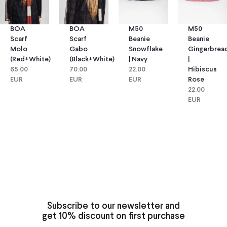
BOA
BOA
M50
M50
Scarf
Scarf
Beanie
Beanie
Molo
Gabo
Snowflake
Gingerbrea
(red+white)
(black+white)
| Navy
|
65.00
70.00
22.00
Hibiscus
EUR
EUR
EUR
Rose
22.00
EUR
Subscribe to our newsletter and
get 10% discount on first purchase