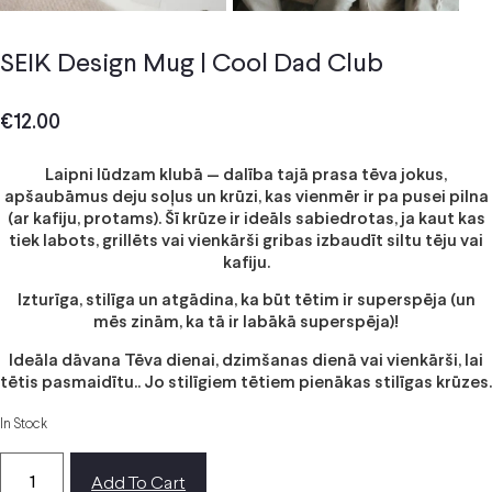
SEIK Design Mug | Cool Dad Club
€
12.00
Laipni lūdzam klubā — dalība tajā prasa tēva jokus,
apšaubāmus deju soļus un krūzi, kas vienmēr ir pa pusei pilna
(ar kafiju, protams). Šī krūze ir ideāls sabiedrotas, ja kaut kas
tiek labots, grillēts vai vienkārši gribas izbaudīt siltu tēju vai
kafiju.
Izturīga, stilīga un atgādina, ka būt tētim ir superspēja (un
mēs zinām, ka tā ir labākā superspēja)!
Ideāla dāvana Tēva dienai, dzimšanas dienā vai vienkārši, lai
tētis pasmaidītu.. Jo stilīgiem tētiem pienākas stilīgas krūzes.
In Stock
Add To Cart