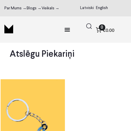
Latviski
English
Par Mums →
Blogs →
Veikals →
0
€0.00
Atslēgu Piekariņi