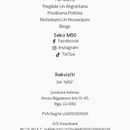
Piegāde Un Atgriešana
Privātuma Politika
Noteikumi Un Nosacījumi
Blogs
Seko M50
Facebook
Instagram
TikTok
Rekvizīti
SIA “M50”
Juridiskā Adrese:
Annas Brigaderes Iela 10–45,
Rīga, LV-1082
PVN Reģ.Nr LV40103574591
A/S Swedbank
BIC/S.W.I.F.T.: HABALV22 LV27HABA0551039669039