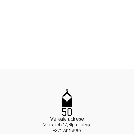
Veikala adrese
Miera iela 17, Rīga, Latvija
+371 24115990