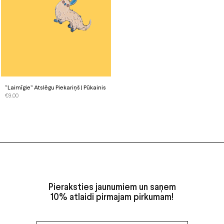
“Laimīgie” Atslēgu Piekariņš | Pūkainis
€
9.00
Pieraksties jaunumiem un saņem
10% atlaidi pirmajam pirkumam!