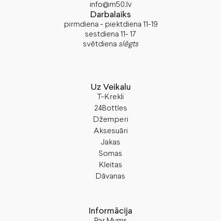
info@m50.lv
Darbalaiks
pirmdiena - piektdiena 11-19
sestdiena 11- 17
svētdiena
slēgts
Uz Veikalu
T-Krekli
24Bottles
Džemperi
Aksesuāri
Jakas
Somas
Kleitas
Dāvanas
Informācija
Par Mums