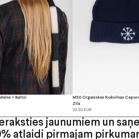
melns + Balts)
M50 Organiskas Kokvilnas Cepure 
Zila
22.00 EUR
ieraksties jaunumiem un saņ
0% atlaidi pirmajam pirkuma