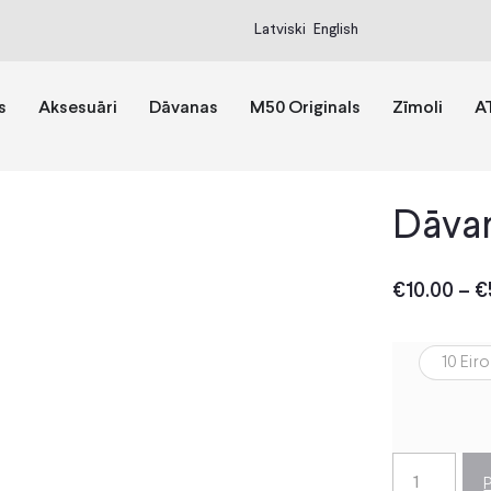
Latviski
English
s
Aksesuāri
Dāvanas
M50 Originals
Zīmoli
A
Dāvan
€
10.00
–
€
10 Eiro