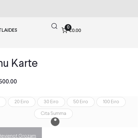
0
TLAIDES
€0.00
u Karte
500.00
20 Eiro
30 Eiro
50 Eiro
100 Eiro
Cita Summa
Pievienot Grozam