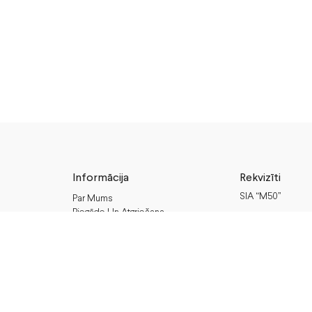
Informācija
Rekvizīti
SIA “M50”
Par Mums
Piegāde Un Atgriešana
Juridiskā Adrese:
Privātuma Politika
Annas Brigaderes 
Noteikumi Un Nosacījumi
Rīga, LV-1082
Blogs
PVN Reģ.Nr LV40
Seko M50
Facebook
A/S Swedbank
Instagram
BIC/S.W.I.F.T.: 