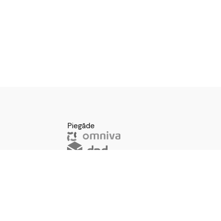
Piegāde
Iela 10–45,
vai saņem veikalā
103574591
HABALV22