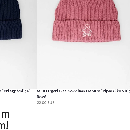
“Sniegpārsliņa” |
M50 Organiskas Kokvilnas Cepure “Piparkūku Vīriņ
Rozā
22.00 EUR
em
m!