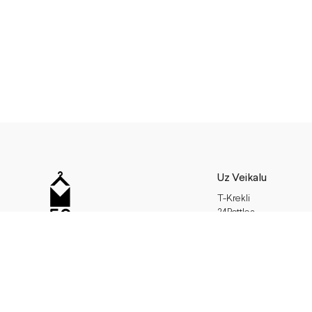
Uz Veikalu
T-Krekli
24Bottles
Džemperi
Veikala adrese
Aksesuāri
Miera iela 17, Rīga, Latvija
Jakas
+371 24115990
Somas
info@m50.lv
Kleitas
Darbalaiks
Dāvanas
pirmdiena - piektdiena 11-19