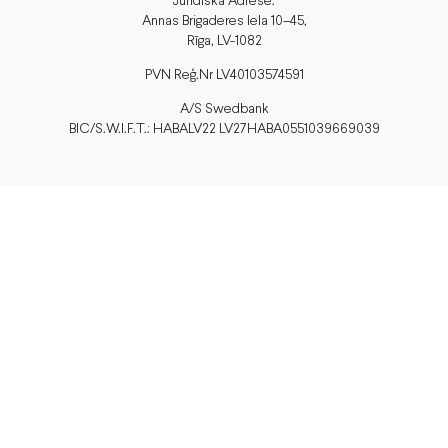
Juridiskā Adrese:
Annas Brigaderes Iela 10–45,
Rīga, LV-1082
PVN Reģ.Nr LV40103574591
A/S Swedbank
BIC/S.W.I.F.T.: HABALV22 LV27HABA0551039669039
Piegāde
vai saņem veikalā