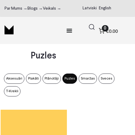
Latviski
English
Par Mums →
Blogs →
Veikals →
0
€0.00
Puzles
Aksesuāri
Plakāti
Plānotāji
Puzles
Smaržas
Sveces
T-Krekli