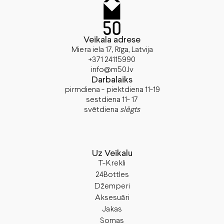
Veikala adrese
Miera iela 17, Rīga, Latvija
+371 24115990
info@m50.lv
Darbalaiks
pirmdiena - piektdiena 11-19
sestdiena 11- 17
svētdiena
slēgts
Uz Veikalu
T-Krekli
24Bottles
Džemperi
Aksesuāri
Jakas
Somas