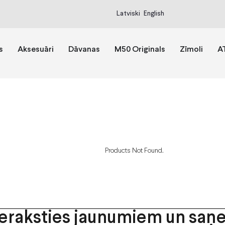
Latviski
English
s
Aksesuāri
Dāvanas
M50 Originals
Zīmoli
A
Products Not Found.
ieraksties jaunumiem un saņ