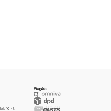
Piegāde
Iela 10–45,