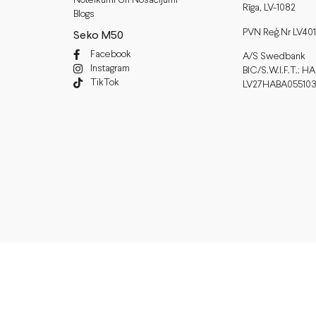
Noteikumi Un Nosacījumi
Rīga, LV-1082
Blogs
PVN Reģ.Nr LV40
Seko M50
Facebook
A/S Swedbank
Instagram
BIC/S.W.I.F.T.: 
TikTok
LV27HABA05510