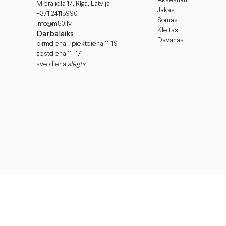
Aksesuāri
Miera iela 17, Rīga, Latvija
Jakas
+371 24115990
Somas
info@m50.lv
Kleitas
Darbalaiks
Dāvanas
pirmdiena - piektdiena 11-19
sestdiena 11- 17
svētdiena
slēgts