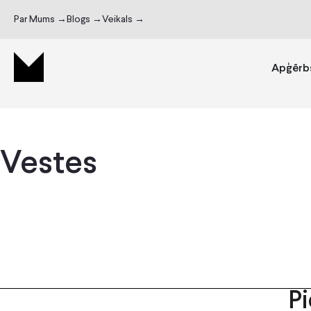
Par Mums →
Blogs →
Veikals →
Apģērb
Vestes
P