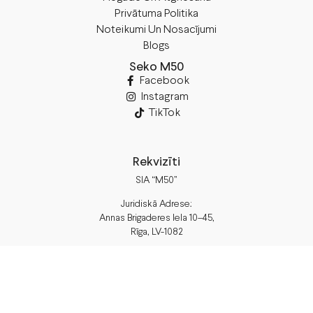
Privātuma Politika
Noteikumi Un Nosacījumi
Blogs
Seko M50
Facebook
Instagram
TikTok
Rekvizīti
SIA “M50”
Juridiskā Adrese:
Annas Brigaderes Iela 10–45,
Rīga, LV-1082
PVN Reģ.Nr LV40103574591
A/S Swedbank
BIC/S.W.I.F.T.: HABALV22 LV27HABA0551039669039