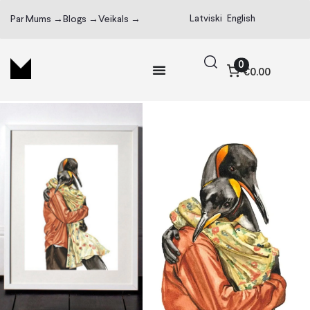
Latviski
English
Par Mums →
Blogs →
Veikals →
0
€0.00