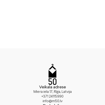
Veikala adrese
Miera iela 17, Rīga, Latvija
+371 24115990
info@m50.lv