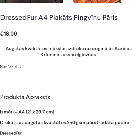
DressedFur A4 Plakāts Pingvīnu Pāris
€
18.00
Augstas kvalitātes mākslas izdruka no oriģinālās Karīnas
Krūmiņas akvareļgleznas.
Nav Noliktavā
Produkta Apraksts
Izmēri – A4 (21 x 29,7 cm)
Drukāts uz augstas kvalitātes 250 gsm pārstrādāta papīra.
DressedFur