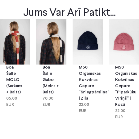
Jums Var Arī Patikt...
Boa
Boa
M50
M50
Šalle
Šalle
Organiskas
Organiskas
MOLO
Gabo
Kokvilnas
Kokvilnas
(sarkans
(melns +
Cepure
Cepure
+ Balts)
Balts)
“Sniegpārsliņa”
“Piparkūku
65.00
70.00
| Zila
Vīriņš” |
EUR
EUR
22.00
Rozā
EUR
22.00
EUR