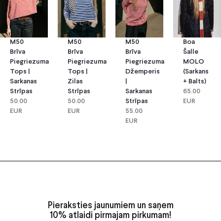
M50
M50
M50
Boa
Brīva
Brīva
Brīva
Šalle
Piegriezuma
Piegriezuma
Piegriezuma
MOLO
Tops |
Tops |
Džemperis
(sarkans
Sarkanas
Zilas
|
+ Balts)
Strīpas
Strīpas
Sarkanas
65.00
50.00
50.00
Strīpas
EUR
EUR
EUR
55.00
EUR
Pieraksties jaunumiem un saņem
10% atlaidi pirmajam pirkumam!