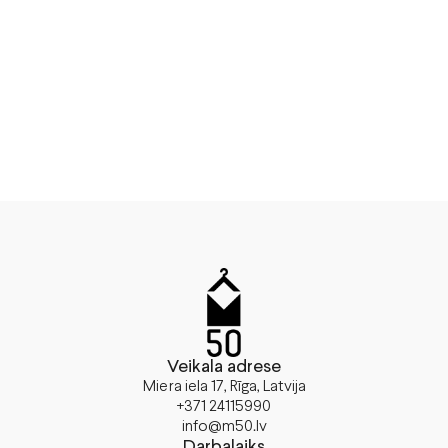
Veikala adrese
Miera iela 17, Rīga, Latvija
+371 24115990
info@m50.lv
Darbalaiks