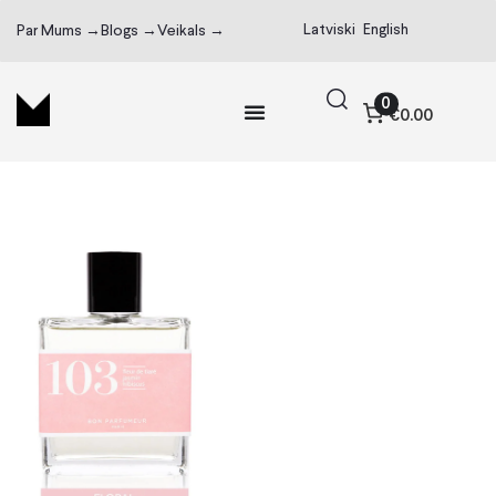
Latviski
English
Par Mums →
Blogs →
Veikals →
0
€0.00