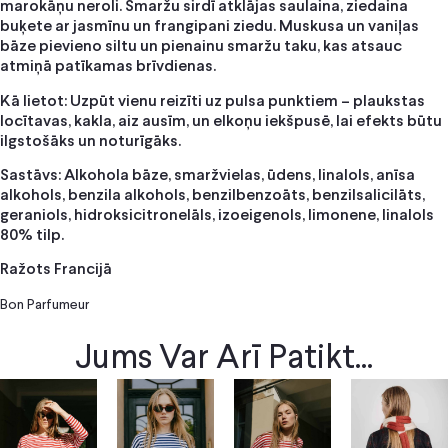
marokāņu neroli. Smaržu sirdī atklājas saulaina, ziedaina
buķete ar jasmīnu un frangipani ziedu. Muskusa un vaniļas
bāze pievieno siltu un pienainu smaržu taku, kas atsauc
atmiņā patīkamas brīvdienas.
Kā lietot: Uzpūt vienu reizīti uz pulsa punktiem – plaukstas
locītavas, kakla, aiz ausīm, un elkoņu iekšpusē, lai efekts būtu
ilgstošāks un noturīgāks.
Sastāvs: Alkohola bāze, smaržvielas, ūdens, linalols, anīsa
alkohols, benzila alkohols, benzilbenzoāts, benzilsalicilāts,
geraniols, hidroksicitronelāls, izoeigenols, limonene, linalols
80% tilp.
Ražots Francijā
Bon Parfumeur
Jums Var Arī Patikt...