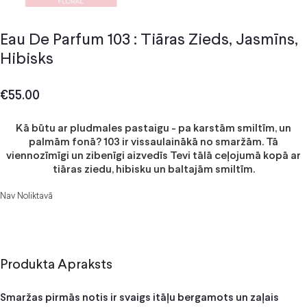
Eau De Parfum 103 : Tiāras Zieds, Jasmīns,
Hibisks
€
55.00
Kā būtu ar pludmales pastaigu - pa karstām smiltīm, un
palmām fonā? 103 ir vissaulainākā no smaržām. Tā
viennozīmīgi un zibenīgi aizvedīs Tevi tālā ceļojumā kopā ar
tiāras ziedu, hibisku un baltajām smiltīm.
Nav Noliktavā
Produkta Apraksts
Smaržas pirmās notis ir svaigs itāļu bergamots un zaļais