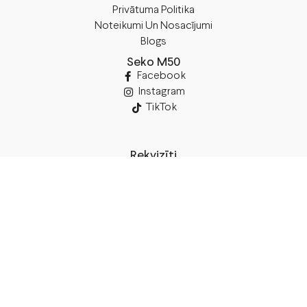
Privātuma Politika
Noteikumi Un Nosacījumi
Blogs
Seko M50
Facebook
Instagram
TikTok
Rekvizīti
SIA “M50”
Juridiskā Adrese:
Annas Brigaderes Iela 10–45,
Rīga, LV-1082
PVN Reģ.Nr LV40103574591
A/S Swedbank
BIC/S.W.I.F.T.: HABALV22 LV27HABA0551039669039