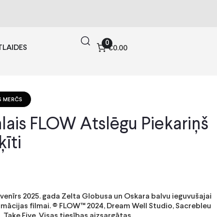
0
TLAIDES
€0.00
S MERČS
ālais FLOW Atslēgu Piekariņš
īti
uvenīrs 2025. gada Zelta Globusa un Oskara balvu ieguvušajai
imācijas filmai. © FLOW™ 2024, Dream Well Studio, Sacrebleu
 Take Five. Visas tiesības aizsargātas.