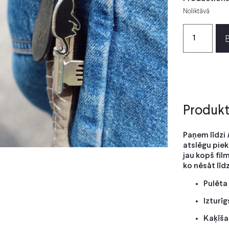
Noliktāvā
Produkt
Paņem līdzi
atslēgu piek
jau kopš film
ko nēsāt līd
Pulēta
Izturī
Kaķīša