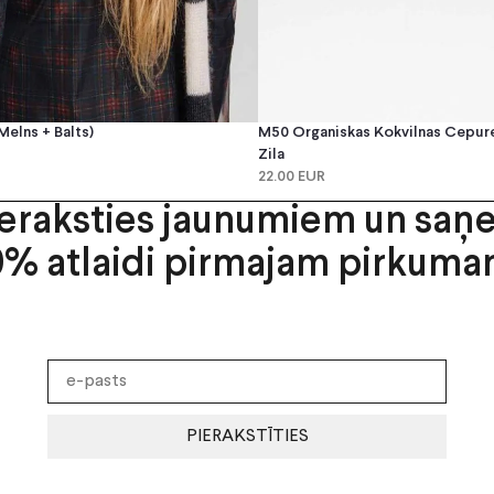
melns + Balts)
M50 Organiskas Kokvilnas Cepure 
Zila
22.00 EUR
ieraksties jaunumiem un saņ
0% atlaidi pirmajam pirkuma
PIERAKSTĪTIES