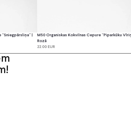
“Sniegpārsliņa” |
M50 Organiskas Kokvilnas Cepure “Piparkūku Vīriņ
Rozā
22.00 EUR
em
m!