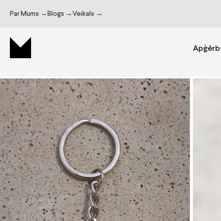
Par Mums →
Blogs →
Veikals →
Apģērb