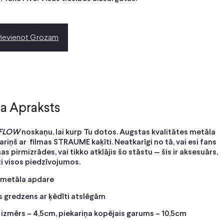
Pievienot Grozam
a Apraksts
FLOW
noskaņu, lai kurp Tu dotos. Augstas kvalitātes metāla
ariņš ar filmas STRAUME kaķīti. Neatkarīgi no tā, vai esi fans
as pirmizrādes, vai tikko atklājis šo stāstu — šis ir aksesuārs,
zi visos piedzīvojumos.
 metāla apdare
gs gredzens ar ķēdīti atslēgām
 izmērs – 4,5cm, piekariņa kopējais garums – 10,5cm