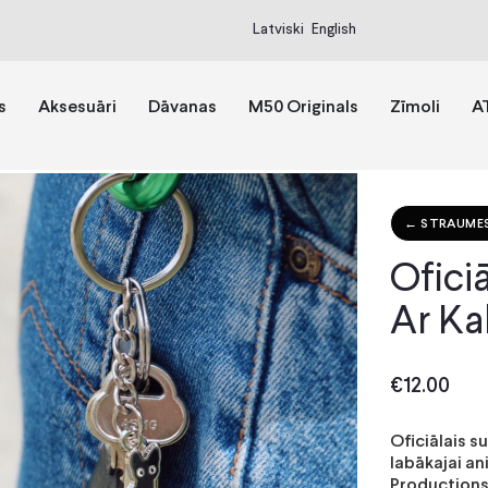
Latviski
English
s
Aksesuāri
Dāvanas
M50 Originals
Zīmoli
A
← STRAUME
Ofici
Ar Kaķ
€
12.00
Oficiālais s
labākajai an
Productions,