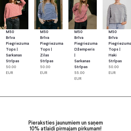
M50
M50
M50
M50
Brīva
Brīva
Brīva
Brīva
Piegriezuma
Piegriezuma
Piegriezuma
Piegriezum
Tops |
Tops |
Džemperis
Tops |
Sarkanas
Zilas
|
Haki
Strīpas
Strīpas
Sarkanas
Strīpas
50.00
50.00
Strīpas
50.00
EUR
EUR
55.00
EUR
EUR
Pieraksties jaunumiem un saņem
10% atlaidi pirmajam pirkumam!