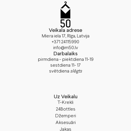
Veikala adrese
Miera iela 17, Rīga, Latvija
+371 24115990
info@m50.lv
Darbalaiks
pirmdiena - piektdiena 11-19
sestdiena 11- 17
svētdiena
slēgts
Uz Veikalu
T-Krekli
24Bottles
Džemperi
Aksesuāri
Jakas