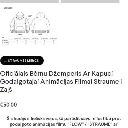
← STRAUMES MERČS
Oficiālais Bērnu Džemperis Ar Kapuci
Godalgotajai Animācijas Filmai Straume |
Zaļš
€
50.00
Šis hudijs ir lielisks veids, kā parādīt savu mīlestību pret
godalgoto animācijas filmu “FLOW” / ”STRAUME” arī