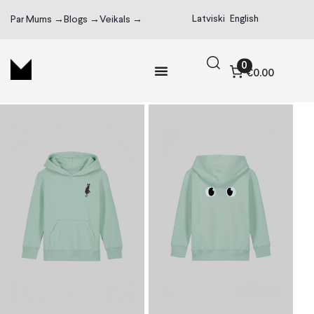
Latviski
English
Par Mums →
Blogs →
Veikals →
0
€0.00