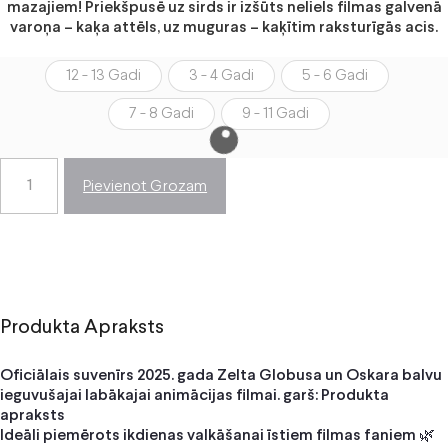
mazajiem! Priekšpusē uz sirds ir izšūts neliels filmas galvenā
varoņa – kaķa attēls, uz muguras – kaķītim raksturīgās acis.
12 - 13 Gadi
3 - 4 Gadi
5 - 6 Gadi
7 - 8 Gadi
9 - 11 Gadi
Pievienot Grozam
Produkta Apraksts
Oficiālais suvenīrs 2025. gada Zelta Globusa un Oskara balvu
ieguvušajai labākajai animācijas filmai. garš: Produkta
apraksts
Ideāli piemērots ikdienas valkāšanai īstiem filmas faniem 🌿