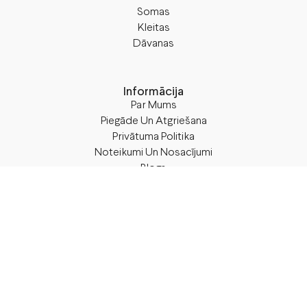
Somas
Kleitas
Dāvanas
Informācija
Par Mums
Piegāde Un Atgriešana
Privātuma Politika
Noteikumi Un Nosacījumi
Blogs
Seko M50
Facebook
Instagram
TikTok
Rekvizīti
SIA “M50”