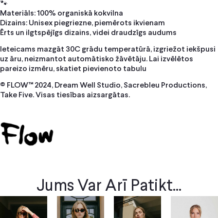
🐾
Materiāls: 100% organiskā kokvilna
Dizains: Unisex piegriezne, piemērots ikvienam
Ērts un ilgtspējīgs dizains, videi draudzīgs audums
Ieteicams mazgāt 30C grādu temperatūrā, izgriežot iekšpusi
uz āru, neizmantot automātisko žāvētāju. Lai izvēlētos
pareizo izmēru, skatiet pievienoto tabulu
© FLOW™ 2024, Dream Well Studio, Sacrebleu Productions,
Take Five. Visas tiesības aizsargātas.
Jums Var Arī Patikt...