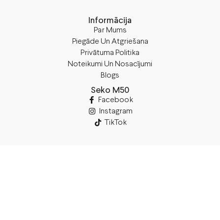
Informācija
Par Mums
Piegāde Un Atgriešana
Privātuma Politika
Noteikumi Un Nosacījumi
Blogs
Seko M50
Facebook
Instagram
TikTok
Rekvizīti
SIA “M50”
Juridiskā Adrese:
Annas Brigaderes Iela 10–45,
Rīga, LV-1082