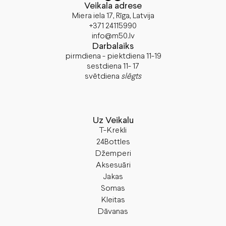
Veikala adrese
Miera iela 17, Rīga, Latvija
+371 24115990
info@m50.lv
Darbalaiks
pirmdiena - piektdiena 11-19
sestdiena 11- 17
svētdiena
slēgts
Uz Veikalu
T-Krekli
24Bottles
Džemperi
Aksesuāri
Jakas
Somas
Kleitas
Dāvanas