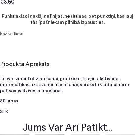
€
3.50
Punktiņkladi neklāj ne līnijas, ne rūtiņas, bet punktiņi, kas ļauj
tās īpašniekam pilnībā izpausties.
Nav Noliktavā
Produkta Apraksts
To var izmantot zīmēšanai, grafikiem, eseju rakstīšanai,
matemātikas uzdevumu risināšanai, sarakstu veidošanai un
pat savas dzīves plānošanai.
80 lapas.
SEIK
Jums Var Arī Patikt...