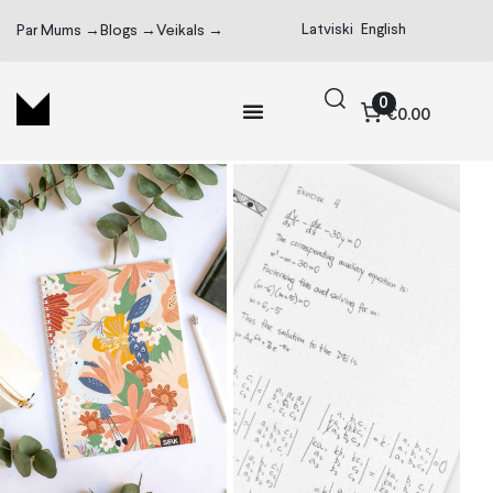
Latviski
English
Par Mums →
Blogs →
Veikals →
0
€0.00