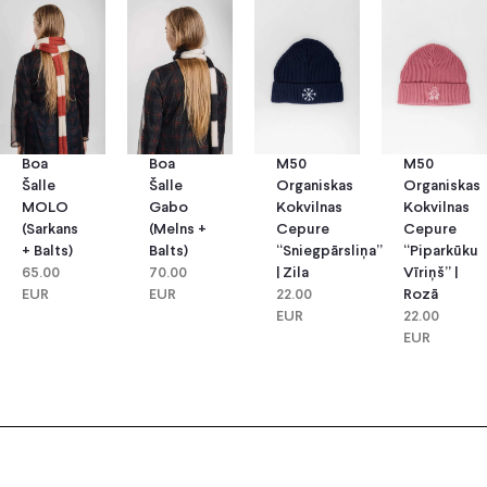
Boa
Boa
M50
M50
Šalle
Šalle
Organiskas
Organiskas
MOLO
Gabo
Kokvilnas
Kokvilnas
(sarkans
(melns +
Cepure
Cepure
+ Balts)
Balts)
“Sniegpārsliņa”
“Piparkūku
65.00
70.00
| Zila
Vīriņš” |
EUR
EUR
22.00
Rozā
EUR
22.00
EUR