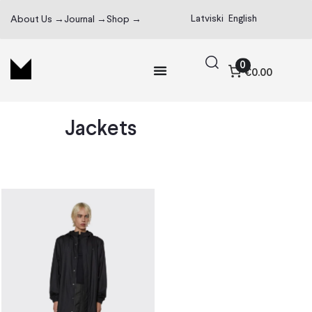
Latviski
English
About Us →
Journal →
Shop →
0
€0.00
Jackets