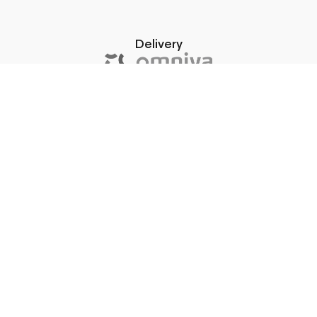
Delivery
or pick up in store
Uzņēmums SIA “M50″ īstenojis risinājuma izmēģināšanas (test-
before-invest) projektu “Kases sistēmas ar noliktavas
pārvaldības un tirdzniecības vadības sistēmas integrāciju ar
pieejamu mākslīgā intelekta biznesa asistentu risinājuma
izmēģināšana”. Risinājuma izmēģināšanas periods ir divi mēneši,