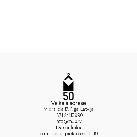
Veikala adrese
Miera iela 17, Rīga, Latvija
+371 24115990
info@m50.lv
Darbalaiks
pirmdiena - piektdiena 11-19