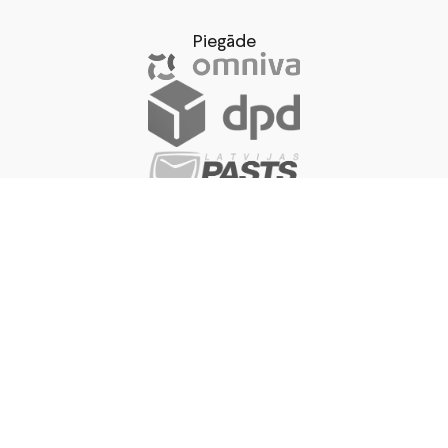
Piegāde
vai saņem veikalā
Uzņēmums SIA “M50″ Īstenojis Risinājuma Izmēģināšanas (test-
Before-Invest) Projektu “Kases Sistēmas Ar Noliktavas
Pārvaldības Un Tirdzniecības Vadības Sistēmas Integrāciju Ar
Pieejamu Mākslīgā Intelekta Biznesa Asistentu Risinājuma
Izmēģināšana”. Risinājuma Izmēģināšanas Periods Ir Divi Mēneši,
Kura Laikā Uzņēmumam Bija Iespēja Pārliecināties Par Risinājuma
Atbilstību Uzņēmuma Vajadzībām Un Pieņemt Lēmumu Par
Investīciju Ieguldījumiem Šī Risinājuma Iegādei Un Attīstībai. Pēc
Risinājuma Izmēģināšanas Projekta Pieņemts Lēmums Veikt