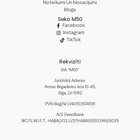
Noteikumi Un Nosacījumi
Blogs
Seko M50
Facebook
Instagram
TikTok
Rekvizīti
SIA “M50”
Juridiskā Adrese:
Annas Brigaderes Iela 10–45,
Rīga, LV-1082
PVN Reģ.Nr LV40103574591
A/S Swedbank
BIC/S.W.I.F.T.: HABALV22 LV27HABA0551039669039