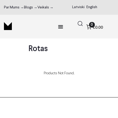
Latviski
English
Par Mums →
Blogs →
Veikals →
0
€0.00
Rotas
Products Not Found.