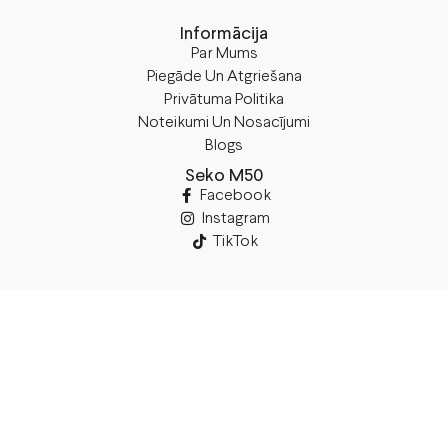
Informācija
Par Mums
Piegāde Un Atgriešana
Privātuma Politika
Noteikumi Un Nosacījumi
Blogs
Seko M50
Facebook
Instagram
TikTok
Rekvizīti
SIA “M50”
Juridiskā Adrese:
Annas Brigaderes Iela 10–45,
Rīga, LV-1082
PVN Reģ.Nr LV40103574591