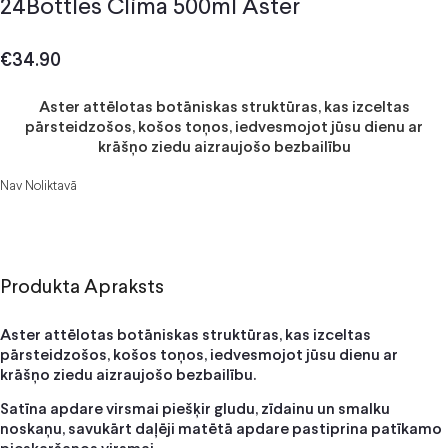
24Bottles Clima 500ml Aster
€
34.90
Aster attēlotas botāniskas struktūras, kas izceltas
pārsteidzošos, košos toņos, iedvesmojot jūsu dienu ar
krāšņo ziedu aizraujošo bezbailību
Nav Noliktavā
Produkta Apraksts
Aster attēlotas botāniskas struktūras, kas izceltas
pārsteidzošos, košos toņos, iedvesmojot jūsu dienu ar
krāšņo ziedu aizraujošo bezbailību.
Satīna apdare virsmai piešķir gludu, zīdainu un smalku
noskaņu, savukārt daļēji matētā apdare pastiprina patīkamo