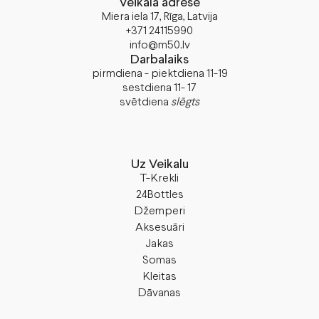
Veikala adrese
Miera iela 17, Rīga, Latvija
+371 24115990
info@m50.lv
Darbalaiks
pirmdiena - piektdiena 11-19
sestdiena 11- 17
svētdiena
slēgts
Uz Veikalu
T-Krekli
24Bottles
Džemperi
Aksesuāri
Jakas
Somas
Kleitas
Dāvanas