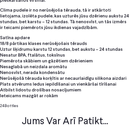
pieskaršanos virsmai.
Clima pudele ir no nerūsējoša tērauda, tā ir atkārtoti
lietojama, izolēta pudele, kas uzturēs jūsu dzērienu aukstu 24
stundas, bet karstu – 12 stundas. Tā nenosvīst, un tās izmērs
ir teicami piemērots jūsu ikdienas vajadzībām.
Satīna apdare
18/8 pārtikas klases nerūsējošais tērauds
Uztur šķidrumu karstu 12 stundas, bet aukstu – 24 stundas
Nesatur BPA, ftalātus, toksīnus
Piemērota skābiem un gāzētiem dzērieniem
Nesaglabā un neizdala aromātu
Nenosvīst, nerada kondensātu
Nerūsējošā tērauda korķītis ar necaurlaidīgu silikona aizdari
Plats atvērums ledus iepildīšanai un vienkāršai tīrīšanai
Atbilst lidostu drošības nosacījumiem
Ieteicams mazgāt ar rokām
24Bottles
Jums Var Arī Patikt...