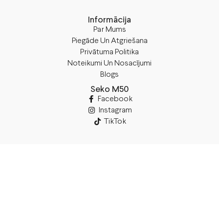
Informācija
Par Mums
Piegāde Un Atgriešana
Privātuma Politika
Noteikumi Un Nosacījumi
Blogs
Seko M50
Facebook
Instagram
TikTok
Rekvizīti
SIA “M50”
Juridiskā Adrese:
Annas Brigaderes Iela 10–45,
Rīga, LV-1082