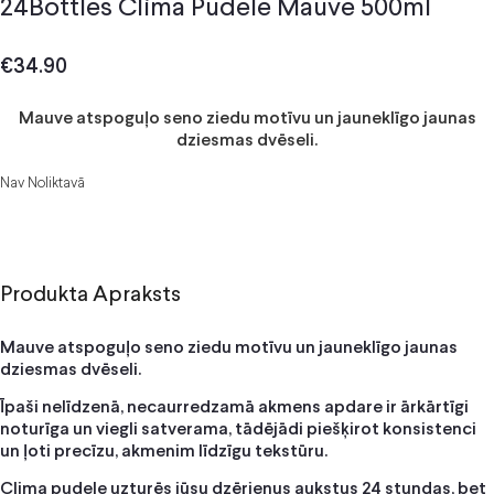
24Bottles Clima Pudele Mauve 500ml
€
34.90
Mauve atspoguļo seno ziedu motīvu un jauneklīgo jaunas
dziesmas dvēseli.
Nav Noliktavā
Produkta Apraksts
Mauve atspoguļo seno ziedu motīvu un jauneklīgo jaunas
dziesmas dvēseli.
Īpaši nelīdzenā, necaurredzamā akmens apdare ir ārkārtīgi
noturīga un viegli satverama, tādējādi piešķirot konsistenci
un ļoti precīzu, akmenim līdzīgu tekstūru.
Clima pudele uzturēs jūsu dzērienus aukstus 24 stundas, bet