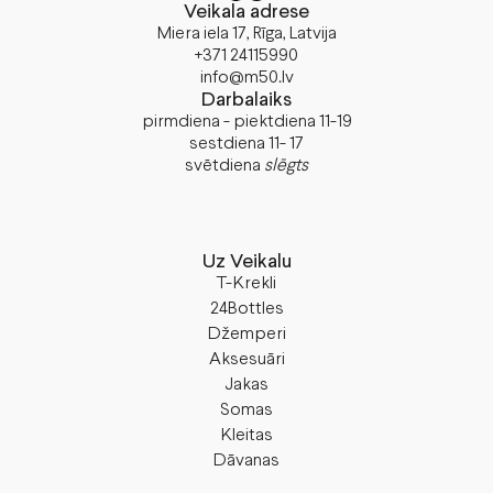
Veikala adrese
Miera iela 17, Rīga, Latvija
+371 24115990
info@m50.lv
Darbalaiks
pirmdiena - piektdiena 11-19
sestdiena 11- 17
svētdiena
slēgts
Uz Veikalu
T-Krekli
24Bottles
Džemperi
Aksesuāri
Jakas
Somas
Kleitas
Dāvanas