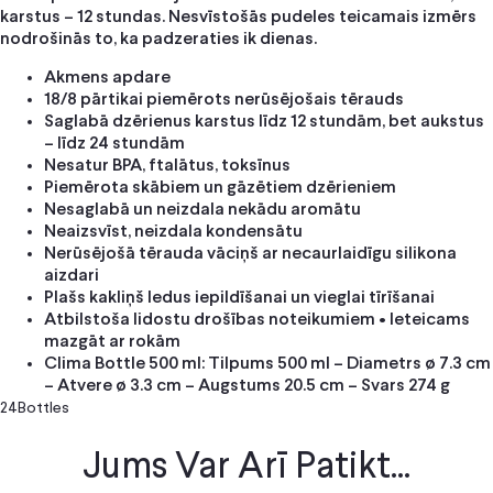
karstus – 12 stundas. Nesvīstošās pudeles teicamais izmērs
nodrošinās to, ka padzeraties ik dienas.
Akmens apdare
18/8 pārtikai piemērots nerūsējošais tērauds
Saglabā dzērienus karstus līdz 12 stundām, bet aukstus
– līdz 24 stundām
Nesatur BPA, ftalātus, toksīnus
Piemērota skābiem un gāzētiem dzērieniem
Nesaglabā un neizdala nekādu aromātu
Neaizsvīst, neizdala kondensātu
Nerūsējošā tērauda vāciņš ar necaurlaidīgu silikona
aizdari
Plašs kakliņš ledus iepildīšanai un vieglai tīrīšanai
Atbilstoša lidostu drošības noteikumiem • Ieteicams
mazgāt ar rokām
Clima Bottle 500 ml: Tilpums 500 ml – Diametrs ø 7.3 cm
– Atvere ø 3.3 cm – Augstums 20.5 cm – Svars 274 g
24Bottles
Jums Var Arī Patikt...