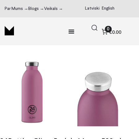
Latviski
English
Par Mums →
Blogs →
Veikals →
0
€0.00