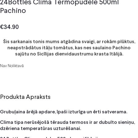
24Bottles Clima Termopudele 500ml
Pachino
€
34.90
Šis sarkanais tonis mums atgādina svaigi, ar rokām plūktus,
neapstrādātus itāļu tomātus, kas nes saulaino Pachino
sajūtu no Sicīlijas dienvidaustrumu krasta Itālijā.
Nav Noliktavā
Produkta Apraksts
Grubuļaina ārējā apdare, īpaši izturīga un ērti satverama.
Clima tipa nerūsējošā tērauda termoss ir ar dubulto sieniņu,
dzēriena temperatūras uzturēšanai.