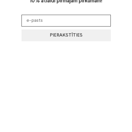
10% atlaidi pirmajam pirkumam!
PIERAKSTĪTIES