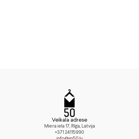
Veikala adrese
Miera iela 17, Rīga, Latvija
+371 24115990
info@m50.lv