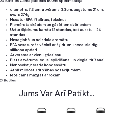
24 Bottles Clima pudeles 500ml specifikācija:
diametrs: 7,3 cm, atvērums: 3,3cm, augstums 21 cm,
svars 274g
Nesatur BPA, ftalātus, toksīnus
Piemērota skābiem un gāzētiem dzērieniem
Uztur šķidrumu karstu 12 stundas, bet aukstu – 24
stundas
Nesaglabā un neizdala aromātu
BPA nesaturošs vāciņš ar šķidrumu necaurlaidīgu
silikona apdari
Atverama ar vienu griezienu
Plats atvērums ledus iepildīšanai un vieglai tīrīšanai
Nenosvīst, nerada kondensātu
Atbilst lidostu drošības nosacījumiem
Ieteicams mazgāt ar rokām.
24Bottles
Jums Var Arī Patikt...