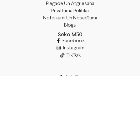
Piegāde Un Atgriešana
Privātuma Politika
Noteikumi Un Nosacījumi
Blogs
Seko M50
Facebook
Instagram
TikTok
Rekvizīti
SIA “M50”
Juridiskā Adrese:
Annas Brigaderes Iela 10–45,
Rīga, LV-1082
PVN Reģ.Nr LV40103574591
A/S Swedbank
BIC/S.W.I.F.T.: HABALV22 LV27HABA0551039669039