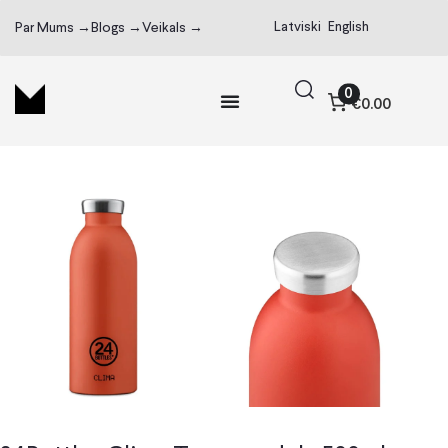
Latviski
English
Par Mums →
Blogs →
Veikals →
0
€0.00