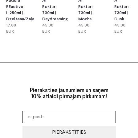
Pudele
Ar
Ar
Ar
REactive
Rokturi
Rokturi
Rokturi
II 250ml |
730ml |
730ml |
730ml |
Dzeltena/Zaļa
Daydreaming
Mocha
Dusk
17.00
45.00
45.00
45.00
EUR
EUR
EUR
EUR
Pieraksties jaunumiem un saņem
10% atlaidi pirmajam pirkumam!
PIERAKSTĪTIES