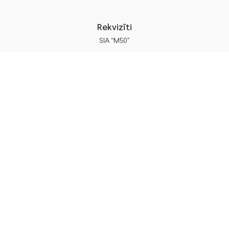
Rekvizīti
SIA “M50”
Juridiskā Adrese:
Annas Brigaderes Iela 10–45,
Rīga, LV-1082
PVN Reģ.Nr LV40103574591
A/S Swedbank
BIC/S.W.I.F.T.: HABALV22 LV27HABA0551039669039
Piegāde