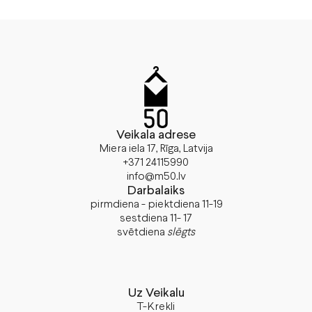
Veikala adrese
Miera iela 17, Rīga, Latvija
+371 24115990
info@m50.lv
Darbalaiks
pirmdiena - piektdiena 11-19
sestdiena 11- 17
svētdiena
slēgts
Uz Veikalu
T-Krekli