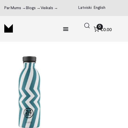
Latviski
English
Par Mums →
Blogs →
Veikals →
0
€0.00