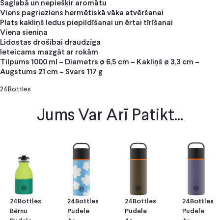
Saglabā un nepiešķir aromātu
Viens pagrieziens hermētiskā vāka atvēršanai
Plats kakliņš ledus piepildīšanai un ērtai tīrīšanai
Viena sieniņa
Lidostas drošībai draudzīga
Ieteicams mazgāt ar rokām
Tilpums 1000 ml – Diametrs ø 6,5 cm – Kakliņš ø 3,3 cm –
Augstums 21 cm – Svars 117 g
24Bottles
Jums Var Arī Patikt...
24Bottles
24Bottles
24Bottles
24Bottles
Bērnu
Pudele
Pudele
Pudele