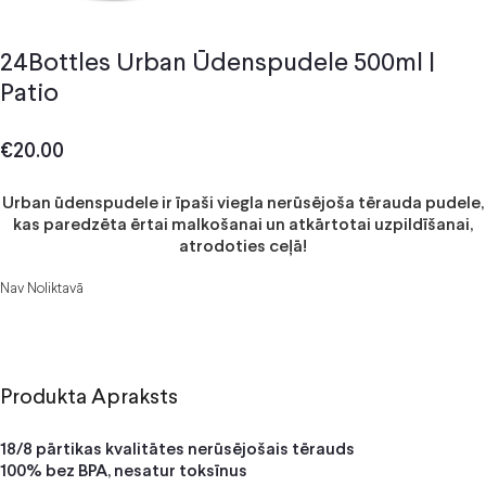
24Bottles Urban Ūdenspudele 500ml |
Patio
€
20.00
Urban ūdenspudele ir īpaši viegla nerūsējoša tērauda pudele,
kas paredzēta ērtai malkošanai un atkārtotai uzpildīšanai,
atrodoties ceļā!
Nav Noliktavā
Produkta Apraksts
18/8 pārtikas kvalitātes nerūsējošais tērauds
100% bez BPA, nesatur toksīnus