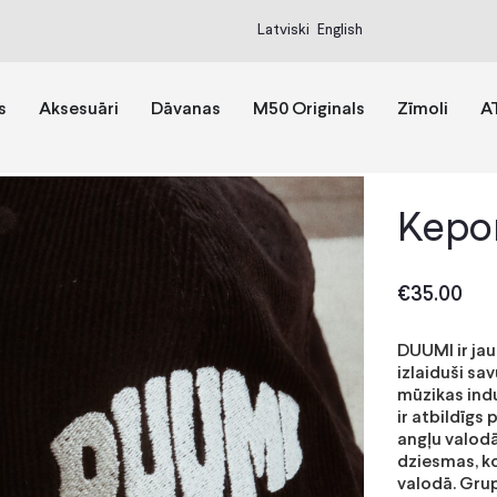
Latviski
English
s
Aksesuāri
Dāvanas
M50 Originals
Zīmoli
A
Kepon
€
35.00
DUUMI ir jau
izlaiduši sav
mūzikas indu
ir atbildīgs
angļu valodā
dziesmas, ko
valodā. Gru