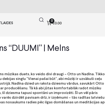
0
TLAIDES
€0.00
s “DUUMI” | Melns
ns mūzikas duets, ko veido divi draugi – Otto un Nadīna. Tikko
u debijas singlu "Vienai pašai būt", abi mūziķi ir uzsākuši ceļu
strijā. Nadīna dzied un raksta dziesmu vārdus, savukārt Otto
 par producēšanu. Tā kā abi jūtas komfortablāk radot mūziku
, šī dziesma tapusi spontāni un improvizēti. Šī un vēl pāris
 varēs dzirdēt pavisam drīz, ir izņēmumi – tās radītas latviešu
pas nosaukums radies pēc ilgas domāšanas un meditācijas ap