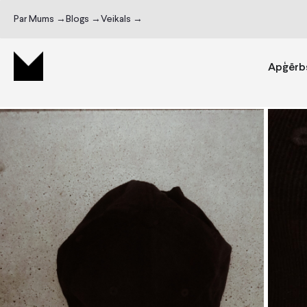
Par Mums →
Blogs →
Veikals →
Apģērb