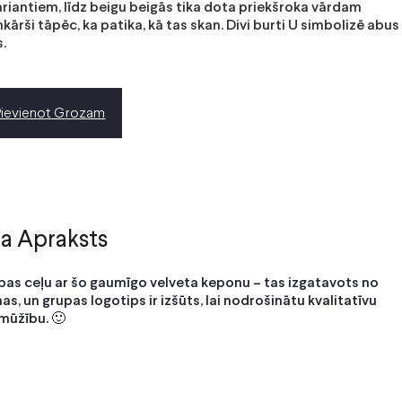
riantiem, līdz beigu beigās tika dota priekšroka vārdam
nkārši tāpēc, ka patika, kā tas skan. Divi burti U simbolizē abus
.
Pievienot Grozam
a Apraksts
pas ceļu ar šo gaumīgo velveta keponu – tas izgatavots no
as, un grupas logotips ir izšūts, lai nodrošinātu kvalitatīvu
gmūžību. 🙂