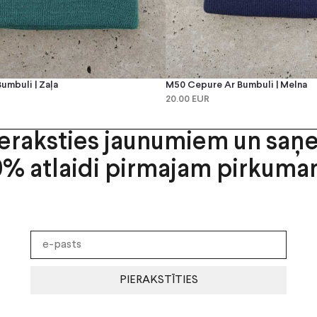
umbuli | Zaļa
M50 Cepure Ar Bumbuli | Melna
20.00 EUR
ieraksties jaunumiem un saņ
0% atlaidi pirmajam pirkuma
PIERAKSTĪTIES