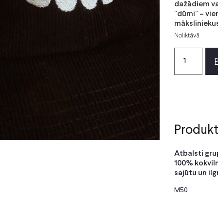
dažādiem va
"dūmi" – vie
māksliniekus
Noliktāvā
Produkt
Atbalsti gru
100% kokviln
sajūtu un il
M50