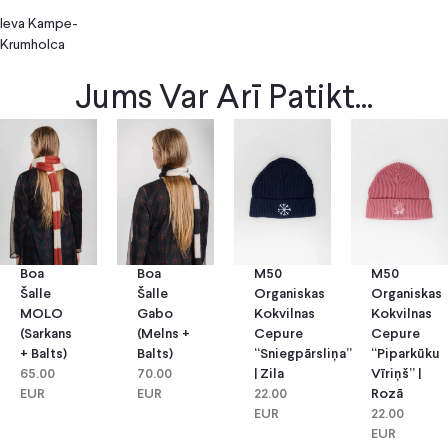
Ieva Kampe-
Krumholca
Jums Var Arī Patikt...
Boa
Boa
M50
M50
Šalle
Šalle
Organiskas
Organiskas
MOLO
Gabo
Kokvilnas
Kokvilnas
(sarkans
(melns +
Cepure
Cepure
+ Balts)
Balts)
“Sniegpārsliņa”
“Piparkūku
65.00
70.00
| Zila
Vīriņš” |
EUR
EUR
22.00
Rozā
EUR
22.00
EUR