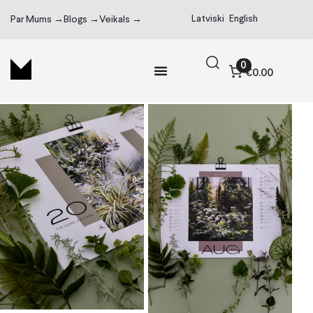
Latviski
English
Par Mums →
Blogs →
Veikals →
0
€0.00