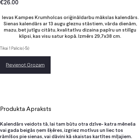
€
26.00
Ievas Kampes Krumholcas oriģināldarbu mākslas kalendārs.
Sienas kalendārs ar 13 augu gleznu stāstiem, vārda dienām,
mazu, bet jutīgu citātu, kvalitatīvu dizaina papīru un stilīgu
klipsi, kas visu satur kopā. Izmērs 29,7x38 cm.
Tikai 1 Palicis(-Ši)
Pievienot Grozam
Produkta Apraksts
Kalendārs veidots tā, lai tam būtu otra dzīve- katra mēneša
vai gada beigās ņem šķēres, izgriez motīvus un liec tos
rāmīšos pie sienas, vai dāvini kā skaistas kartītes mīļajiem.