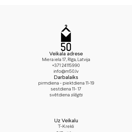
Veikala adrese
Miera iela 17, Rīga, Latvija
+371 24115990
info@m50.lv
Darbalaiks
pirmdiena - piektdiena 11-19
sestdiena 11- 17
svētdiena
slēgts
Uz Veikalu
T-Krekli