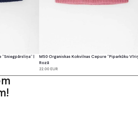
“Sniegpārsliņa” |
M50 Organiskas Kokvilnas Cepure “Piparkūku Vīriņ
Rozā
22.00 EUR
em
m!