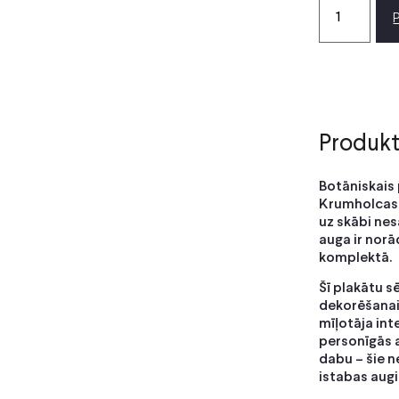
Produkt
Botāniskais 
Krumholcas o
uz skābi nes
auga ir norā
komplektā.
Šī plakātu s
dekorēšanai,
mīļotāja int
personīgās a
dabu – šie n
istabas augi.