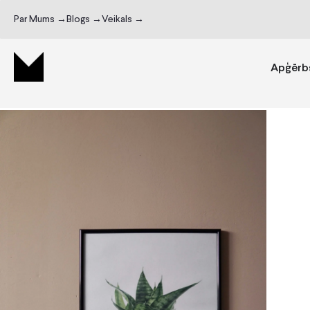
Par Mums →
Blogs →
Veikals →
Apģērb