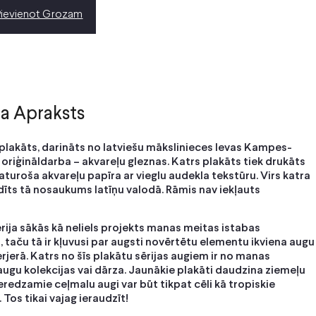
Pievienot Grozam
a Apraksts
plakāts, darināts no latviešu mākslinieces Ievas Kampes-
riģināldarba – akvareļu gleznas. Katrs plakāts tiek drukāts
aturoša akvareļu papīra ar vieglu audekla tekstūru. Virs katra
dīts tā nosaukums latīņu valodā. Rāmis nav iekļauts
ērija sākās kā neliels projekts manas meitas istabas
 taču tā ir kļuvusi par augsti novērtētu elementu ikviena augu
erjerā. Katrs no šīs plakātu sērijas augiem ir no manas
ugu kolekcijas vai dārza. Jaunākie plakāti daudzina ziemeļu
eredzamie ceļmalu augi var būt tikpat cēli kā tropiskie
 Tos tikai vajag ieraudzīt!