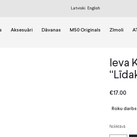
Latviski
English
s
Aksesuāri
Dāvanas
M50 Originals
Zīmoli
A
Ieva 
“Līda
€
17.00
Roku darbs;
Noliktāvā