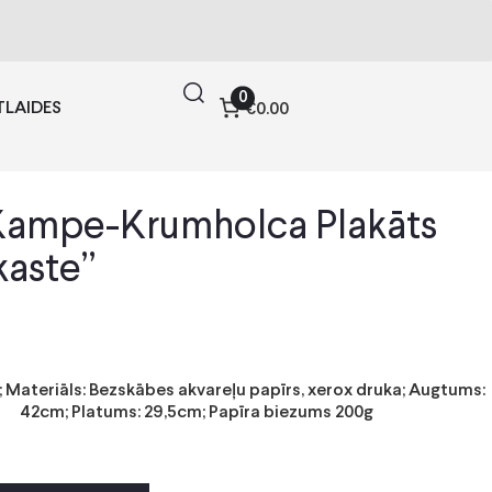
0
TLAIDES
€0.00
Kampe-Krumholca Plakāts
kaste”
 Materiāls: Bezskābes akvareļu papīrs, xerox druka; Augtums:
42cm; Platums: 29,5cm; Papīra biezums 200g