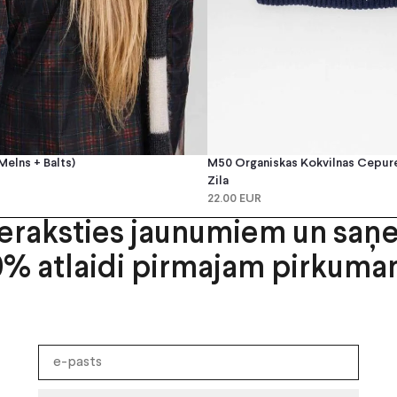
melns + Balts)
M50 Organiskas Kokvilnas Cepure 
Zila
22.00 EUR
ieraksties jaunumiem un saņ
0% atlaidi pirmajam pirkuma