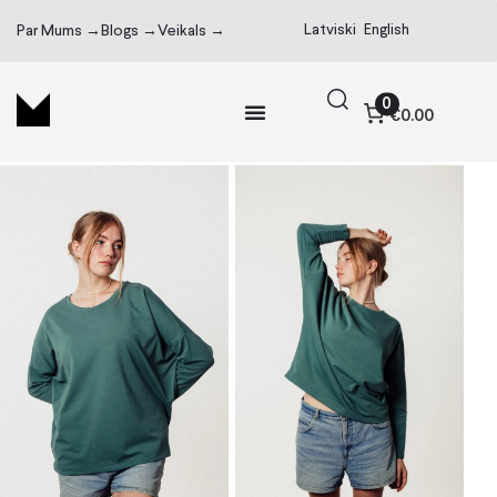
Latviski
English
Par Mums →
Blogs →
Veikals →
0
€0.00