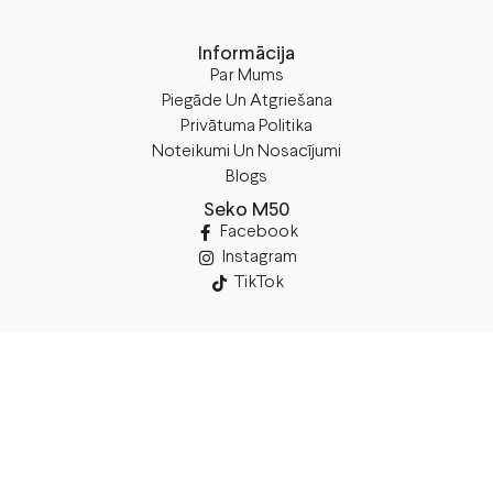
Informācija
Par Mums
Piegāde Un Atgriešana
Privātuma Politika
Noteikumi Un Nosacījumi
Blogs
Seko M50
Facebook
Instagram
TikTok
Rekvizīti
SIA “M50”
Juridiskā Adrese:
Annas Brigaderes Iela 10–45,
Rīga, LV-1082