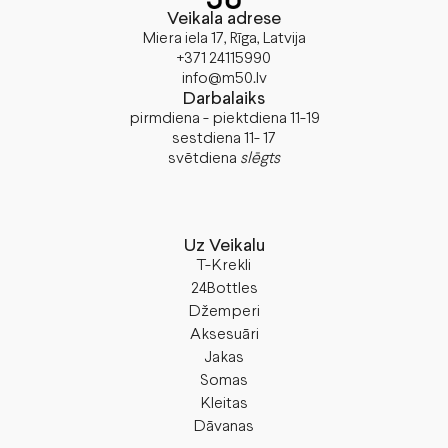
Veikala adrese
Miera iela 17, Rīga, Latvija
+371 24115990
info@m50.lv
Darbalaiks
pirmdiena - piektdiena 11-19
sestdiena 11- 17
svētdiena
slēgts
Uz Veikalu
T-Krekli
24Bottles
Džemperi
Aksesuāri
Jakas
Somas
Kleitas
Dāvanas