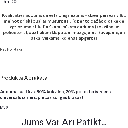
€
55.00
Kvalitatīvs audums un ērts piegriezums - džemperi var vilkt,
mainot priekšpusi ar mugurpusi, līdz ar to dažādojot kakla
izgriezuma stilu. Patīkami mīksts audums (kokvilna un
poliesteris), bez liekām klapatām mazgājams, žāvējams, un
atkal velkams ikdienas apģērbs!
Nav Noliktavā
Produkta Apraksts
Auduma sastāvs: 80% kokvilna, 20% poliesteris, viens
universāls izmērs, piecas sulīgas krāsas!
M50
Jums Var Arī Patikt...