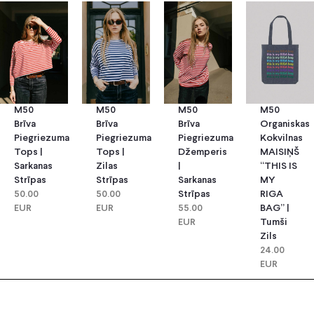
M50
M50
M50
M50
Brīva
Brīva
Brīva
Organiskas
Piegriezuma
Piegriezuma
Piegriezuma
Kokvilnas
Tops |
Tops |
Džemperis
MAISIŅŠ
Sarkanas
Zilas
|
“THIS IS
Strīpas
Strīpas
Sarkanas
MY
50.00
50.00
Strīpas
RIGA
EUR
EUR
55.00
BAG” |
EUR
Tumši
Zils
24.00
EUR