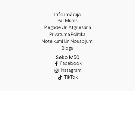
Informācija
Par Mums
Piegāde Un Atgriešana
Privātuma Politika
Noteikumi Un Nosacījumi
Blogs
Seko M50
Facebook
Instagram
TikTok
Rekvizīti
SIA “M50”
Juridiskā Adrese:
Annas Brigaderes Iela 10–45,
Rīga, LV-1082