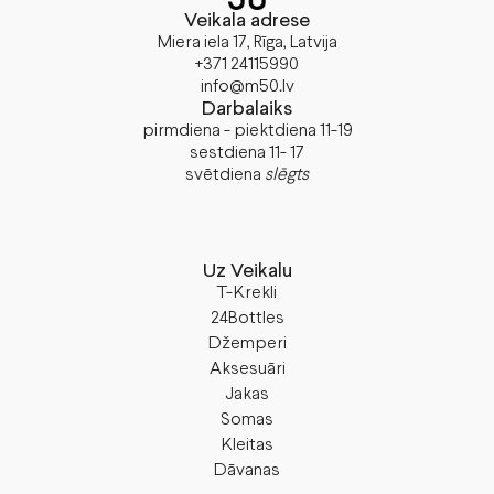
Veikala adrese
Miera iela 17, Rīga, Latvija
+371 24115990
info@m50.lv
Darbalaiks
pirmdiena - piektdiena 11-19
sestdiena 11- 17
svētdiena
slēgts
Uz Veikalu
T-Krekli
24Bottles
Džemperi
Aksesuāri
Jakas
Somas
Kleitas
Dāvanas