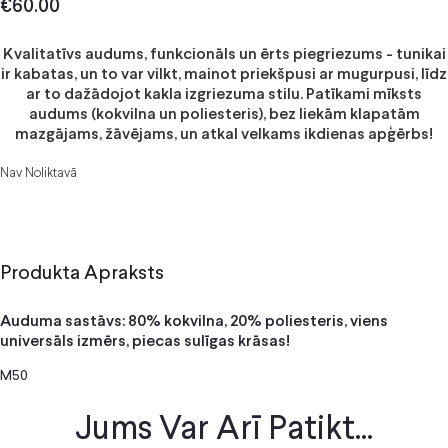
€
60.00
Kvalitatīvs audums, funkcionāls un ērts piegriezums - tunikai
ir kabatas, un to var vilkt, mainot priekšpusi ar mugurpusi, līdz
ar to dažādojot kakla izgriezuma stilu. Patīkami mīksts
audums (kokvilna un poliesteris), bez liekām klapatām
mazgājams, žāvējams, un atkal velkams ikdienas apģērbs!
Nav Noliktavā
Produkta Apraksts
Auduma sastāvs: 80% kokvilna, 20% poliesteris, viens
universāls izmērs, piecas sulīgas krāsas!
M50
Jums Var Arī Patikt...