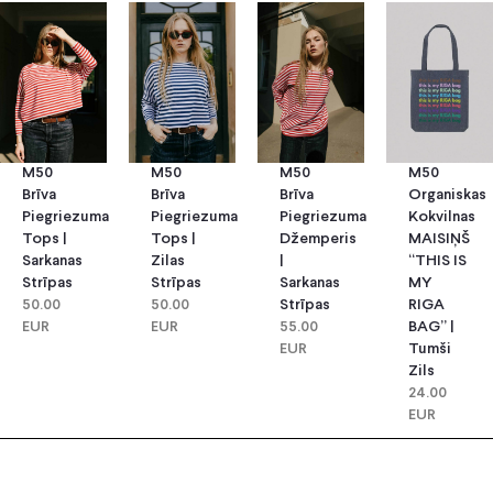
M50
M50
M50
M50
Brīva
Brīva
Brīva
Organiskas
Piegriezuma
Piegriezuma
Piegriezuma
Kokvilnas
Tops |
Tops |
Džemperis
MAISIŅŠ
Sarkanas
Zilas
|
“THIS IS
Strīpas
Strīpas
Sarkanas
MY
50.00
50.00
Strīpas
RIGA
EUR
EUR
55.00
BAG” |
EUR
Tumši
Zils
24.00
EUR