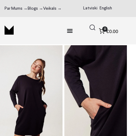
Latviski
English
Par Mums →
Blogs →
Veikals →
0
€0.00