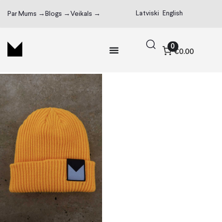
Latviski
English
Par Mums →
Blogs →
Veikals →
0
€0.00