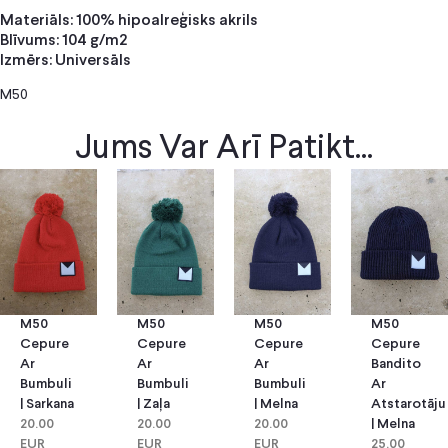
Materiāls: 100% hipoalreģisks akrils
Blīvums: 104 g/m2
Izmērs: Universāls
M50
Jums Var Arī Patikt...
M50
M50
M50
M50
Cepure
Cepure
Cepure
Cepure
Ar
Ar
Bandito
Ar
Bumbuli
Bumbuli
Ar
Bumbuli
| Zaļa
| Melna
Atstarotāju
| Sarkana
20.00
20.00
| Melna
20.00
EUR
EUR
25.00
EUR