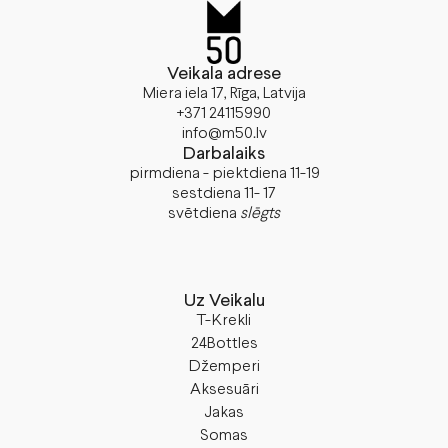
Veikala adrese
Miera iela 17, Rīga, Latvija
+371 24115990
info@m50.lv
Darbalaiks
pirmdiena - piektdiena 11-19
sestdiena 11- 17
svētdiena
slēgts
Uz Veikalu
T-Krekli
24Bottles
Džemperi
Aksesuāri
Jakas
Somas