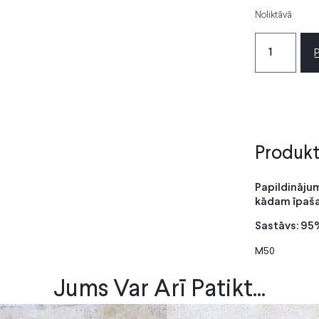
Noliktāvā
Produkt
Papildināju
kādam īpaša
Sastāvs: 9
M50
Jums Var Arī Patikt...