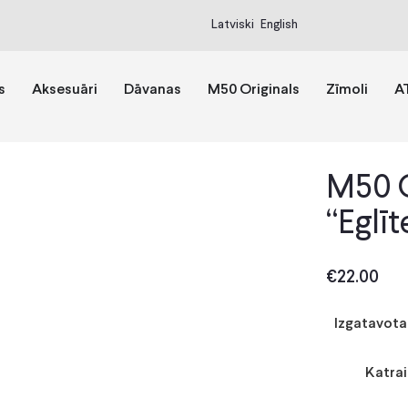
Latviski
English
s
Aksesuāri
Dāvanas
M50 Originals
Zīmoli
A
M50 O
“Eglīt
€
22.00
Izgatavotas
Katrai