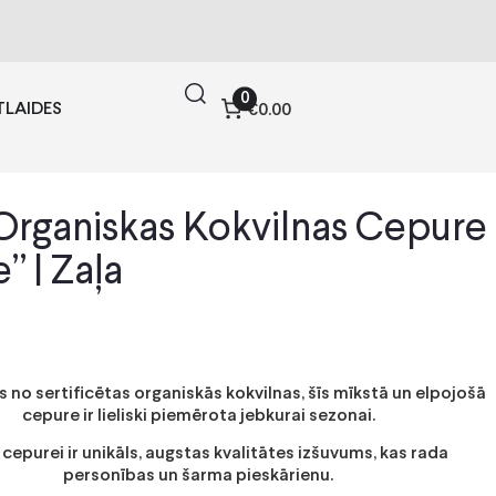
0
TLAIDES
€0.00
rganiskas Kokvilnas Cepure
e” | Zaļa
 no sertificētas organiskās kokvilnas, šīs mīkstā un elpojošā
cepure ir lieliski piemērota jebkurai sezonai.
 cepurei ir unikāls, augstas kvalitātes izšuvums, kas rada
personības un šarma pieskārienu.