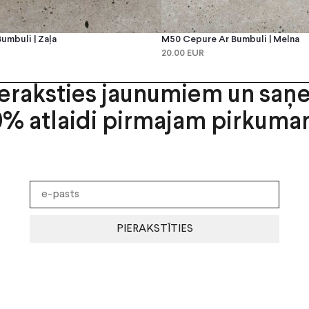
umbuli | Zaļa
M50 Cepure Ar Bumbuli | Melna
20.00 EUR
ieraksties jaunumiem un saņ
0% atlaidi pirmajam pirkuma
PIERAKSTĪTIES