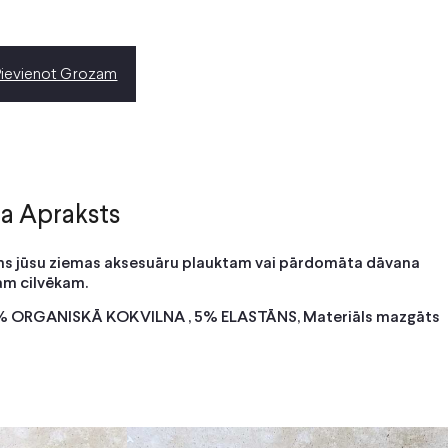
Pievienot Grozam
a Apraksts
ms jūsu ziemas aksesuāru plauktam vai pārdomāta dāvana
m cilvēkam.
5% ORGANISKĀ KOKVILNA , 5% ELASTĀNS, Materiāls mazgāts