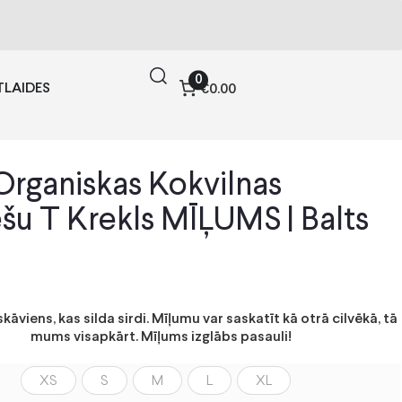
0
TLAIDES
€0.00
rganiskas Kokvilnas
ešu T Krekls MĪĻUMS | Balts
skāviens, kas silda sirdi. Mīļumu var saskatīt kā otrā cilvēkā, tā
mums visapkārt. Mīļums izglābs pasauli!
XS
S
M
L
XL