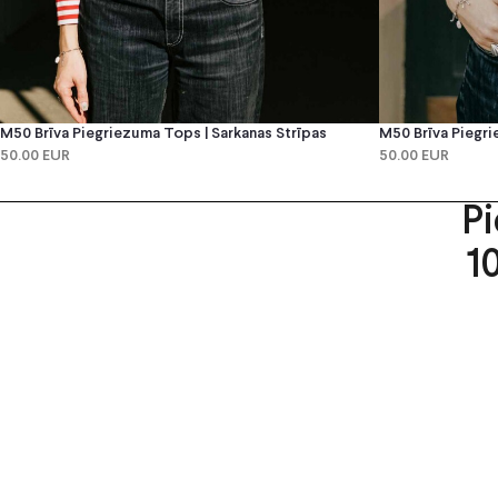
M50 Brīva Piegriezuma Tops | Sarkanas Strīpas
M50 Brīva Piegri
50.00 EUR
50.00 EUR
P
1