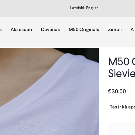
Latviski
English
s
Aksesuāri
Dāvanas
M50 Originals
Zīmoli
A
M50 O
Sievi
€
30.00
Tas ir kā ap