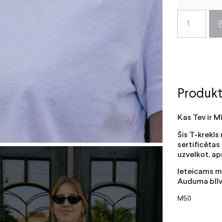
Produkt
Kas Tev ir M
Šis T-krekls
sertificētas
uzvelkot, a
Ieteicams m
Auduma blīv
M50