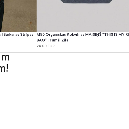
| Sarkanas Strīpas
M50 Organiskas Kokvilnas MAISIŅŠ “THIS IS MY 
BAG” | Tumši Zils
24.00 EUR
em
m!