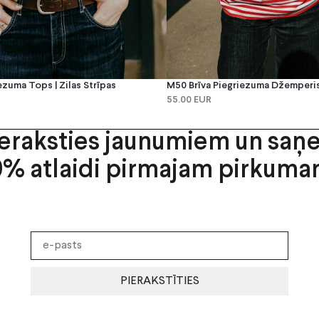
ezuma Tops | Zilas Strīpas
M50 Brīva Piegriezuma Džemperis 
55.00 EUR
ieraksties jaunumiem un saņ
0% atlaidi pirmajam pirkuma
PIERAKSTĪTIES