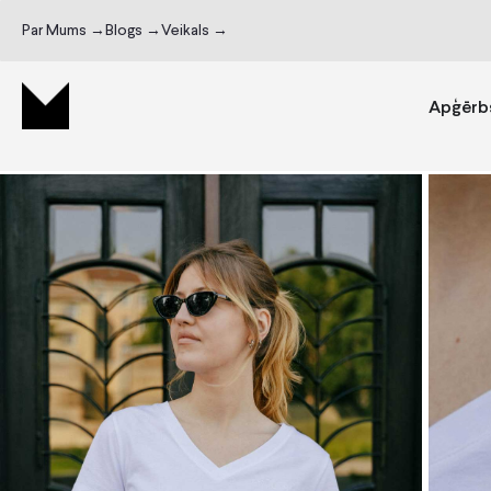
Par Mums →
Blogs →
Veikals →
Apģērb