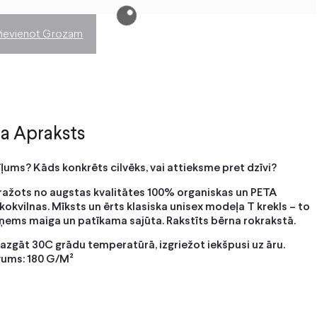
Pievienot Grozam
a Apraksts
īļums? Kāds konkrēts cilvēks, vai attieksme pret dzīvi?
 ražots no augstas kvalitātes 100% organiskas un PETA
 kokvilnas. Mīksts un ērts klasiska unisex modeļa T krekls – to
pņems maiga un patīkama sajūta. Rakstīts bērna rokrakstā.
azgāt 30C grādu temperatūrā, izgriežot iekšpusi uz āru.
ums: 180 G/M²