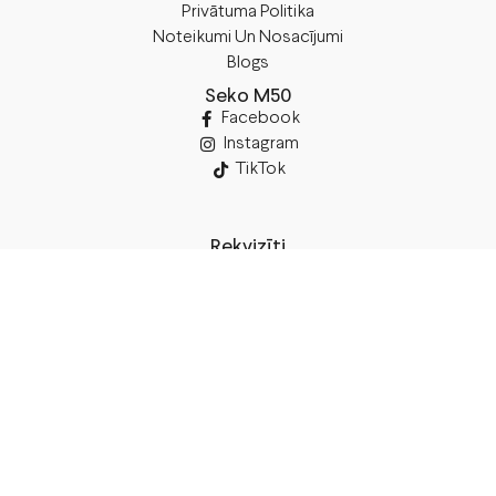
Privātuma Politika
Noteikumi Un Nosacījumi
Blogs
Seko M50
Facebook
Instagram
TikTok
Rekvizīti
SIA “M50”
Juridiskā Adrese:
Annas Brigaderes Iela 10–45,
Rīga, LV-1082
PVN Reģ.Nr LV40103574591
A/S Swedbank
BIC/S.W.I.F.T.: HABALV22 LV27HABA0551039669039