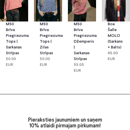
M50
M50
M50
Boa
Brīva
Brīva
Brīva
Šalle
Piegriezuma
Piegriezuma
Piegriezuma
MOLO
Tops |
Tops |
Džemperis
(sarkans
Sarkanas
Zilas
|
+ Balts)
Strīpas
Strīpas
Sarkanas
65.00
50.00
50.00
Strīpas
EUR
EUR
EUR
55.00
EUR
Pieraksties jaunumiem un saņem
10% atlaidi pirmajam pirkumam!