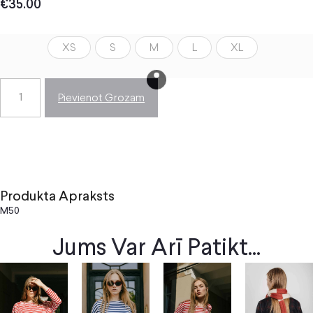
€
35.00
XS
S
M
L
XL
Pievienot Grozam
Produkta Apraksts
M50
Jums Var Arī Patikt...