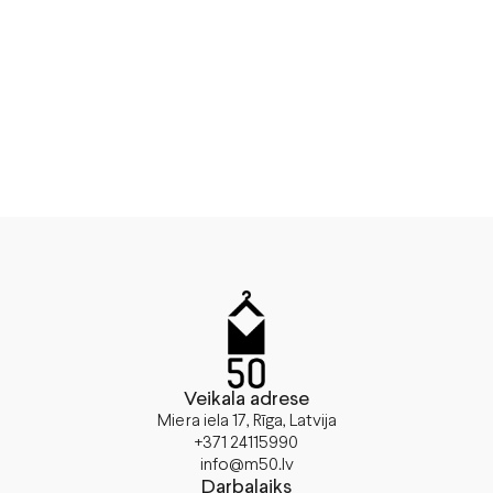
Veikala adrese
Miera iela 17, Rīga, Latvija
+371 24115990
info@m50.lv
Darbalaiks