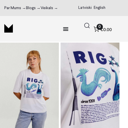
Latviski
English
Par Mums →
Blogs →
Veikals →
0
€0.00