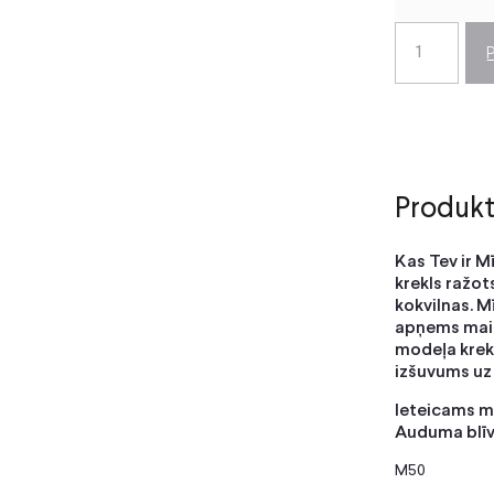
Produkt
Kas Tev ir M
krekls ražot
kokvilnas. M
apņems maig
modeļa krek
izšuvums uz 
Ieteicams m
Auduma blīv
M50