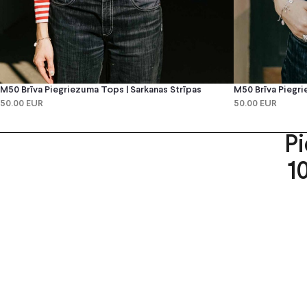
M50 Brīva Piegriezuma Tops | Sarkanas Strīpas
M50 Brīva Piegri
50.00 EUR
50.00 EUR
P
1