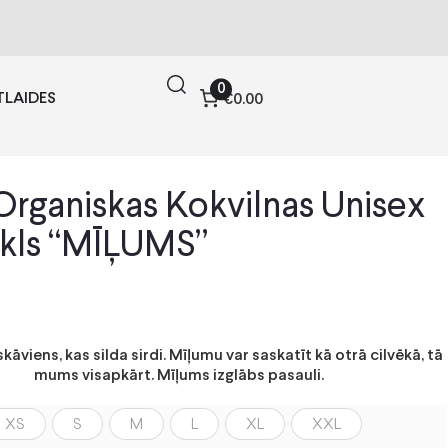
0
TLAIDES
€0.00
rganiskas Kokvilnas Unisex
kls “MĪĻUMS”
skāviens, kas silda sirdi. Mīļumu var saskatīt kā otrā cilvēkā, tā
mums visapkārt. Mīļums izglābs pasauli.
XS
S
M
L
XL
XXL