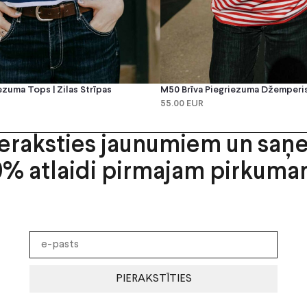
ezuma Tops | Zilas Strīpas
M50 Brīva Piegriezuma Džemperis 
55.00 EUR
ieraksties jaunumiem un saņ
0% atlaidi pirmajam pirkuma
PIERAKSTĪTIES