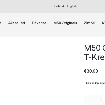
Latviski
English
s
Aksesuāri
Dāvanas
M50 Originals
Zīmoli
A
M50 O
T-Kre
€
30.00
Tas ir kā ap