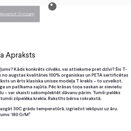
Pievienot Grozam
a Apraksts
īļums? Kāds konkrēts cilvēks, vai attieksme pret dzīvi? Šis T-
s no augstas kvalitātes 100% organiskas un PETA sertificētas
īksts un ērts klasiska unisex modeļa T krekls – to uzvelkot,
a un patīkama sajūta. Pēc krāsas toņa saskan ar sieviešu
lu – var skaisti sakomplektēt dāvanu pārim. Tumši pelēks
tumši zilpelēka krekla. Rakstīts bērna rokrakstā.
azgāt 30C grādu temperatūrā, izgriežot iekšpusi uz āru.
ums: 180 G/M²