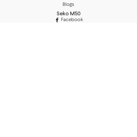
Blogs
Seko M50
Facebook
Instagram
TikTok
Rekvizīti
SIA “M50”
Juridiskā Adrese:
Annas Brigaderes Iela 10–45,
Rīga, LV-1082
PVN Reģ.Nr LV40103574591
A/S Swedbank
BIC/S.W.I.F.T.: HABALV22 LV27HABA0551039669039