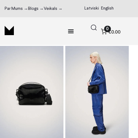
Latviski
English
Par Mums →
Blogs →
Veikals →
0
€0.00