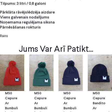
Tilpums: 3 litri / 0,8 galoni
Pārklāta rāvējslēdzēja aizdare
Viens galvenais nodalījums
Noņemama regulējama siksna
Pārnēsāšanas rokturis
Rains
Jums Var Arī Patikt...
M50
M50
M50
M50
Cepure
Cepure
Cepure
Cepure
Ar
Ar
Bandito
Ar
Bumbuli
Bumbuli
Ar
Bumbuli