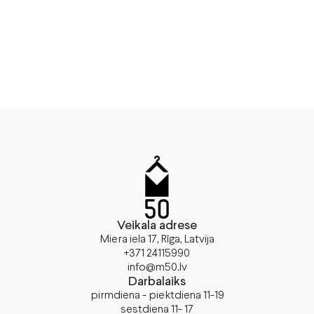
Veikala adrese
Miera iela 17, Rīga, Latvija
+371 24115990
info@m50.lv
Darbalaiks
pirmdiena - piektdiena 11-19
sestdiena 11- 17