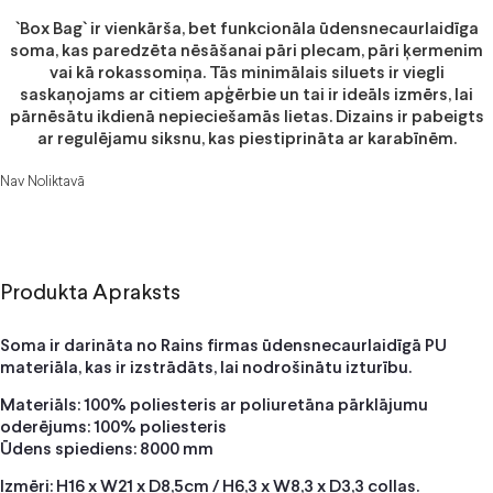
`Box Bag` ir vienkārša, bet funkcionāla ūdensnecaurlaidīga
soma, kas paredzēta nēsāšanai pāri plecam, pāri ķermenim
vai kā rokassomiņa. Tās minimālais siluets ir viegli
saskaņojams ar citiem apģērbie un tai ir ideāls izmērs, lai
pārnēsātu ikdienā nepieciešamās lietas. Dizains ir pabeigts
ar regulējamu siksnu, kas piestiprināta ar karabīnēm.
Nav Noliktavā
Produkta Apraksts
Soma ir darināta no Rains firmas ūdensnecaurlaidīgā PU
materiāla, kas ir izstrādāts, lai nodrošinātu izturību.
Materiāls: 100% poliesteris ar poliuretāna pārklājumu
oderējums: 100% poliesteris
Ūdens spiediens: 8000 mm
Izmēri: H16 x W21 x D8,5cm / H6,3 x W8,3 x D3,3 collas.