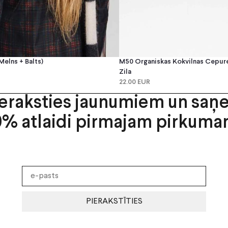
melns + Balts)
M50 Organiskas Kokvilnas Cepure 
Zila
22.00 EUR
ieraksties jaunumiem un saņ
0% atlaidi pirmajam pirkuma
PIERAKSTĪTIES