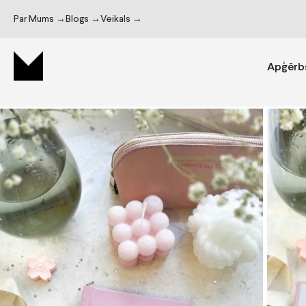
Par Mums →
Blogs →
Veikals →
Apģērb