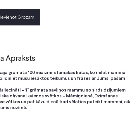
Pievienot Grozam
a Apraksts
šajā grāmatā 100 neaizmirstamākās lietas, ko mīlat mammā
apildiniet mūsu iesāktos teikumus un frāzes ar Jums īpašām
rliecināti – šī grāmata saviļņos mammu no sirds dziļumiem
ieliska dāvana ikvienos svētkos – Māmiņdienā, Dzimšanas
ssvētkos un pat kāzu dienā, kad vēlaties pateikt mammai, cik
Jums nozīmē.