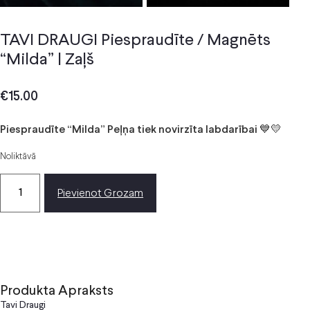
TAVI DRAUGI Piespraudīte / Magnēts
“Milda” | Zaļš
€
15.00
Piespraudīte “Milda” Peļņa tiek novirzīta labdarībai 💙💛
Noliktāvā
Pievienot Grozam
Produkta Apraksts
Tavi Draugi