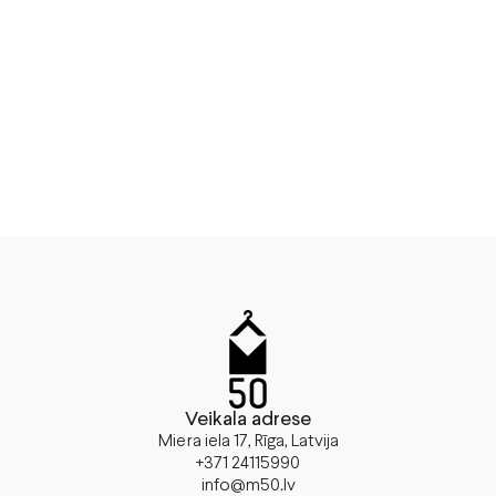
Veikala adrese
Miera iela 17, Rīga, Latvija
+371 24115990
info@m50.lv