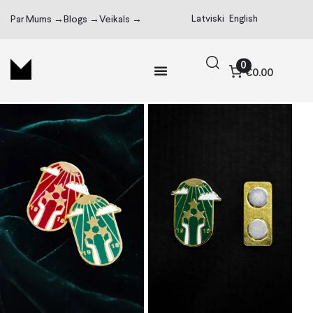
Latviski
English
Par Mums →
Blogs →
Veikals →
0
€0.00