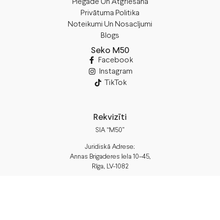
Piegāde Un Atgriešana
Privātuma Politika
Noteikumi Un Nosacījumi
Blogs
Seko M50
Facebook
Instagram
TikTok
Rekvizīti
SIA “M50”
Juridiskā Adrese:
Annas Brigaderes Iela 10–45,
Rīga, LV-1082
PVN Reģ.Nr LV40103574591
A/S Swedbank
BIC/S.W.I.F.T.: HABALV22 LV27HABA0551039669039