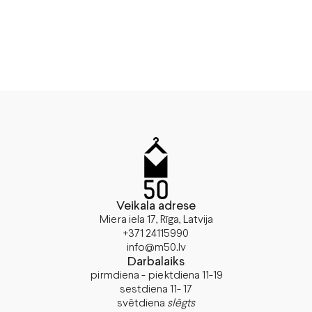
Veikala adrese
Miera iela 17, Rīga, Latvija
+371 24115990
info@m50.lv
Darbalaiks
pirmdiena - piektdiena 11-19
sestdiena 11- 17
svētdiena
slēgts