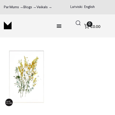
Latviski
English
Par Mums →
Blogs →
Veikals →
0
€0.00