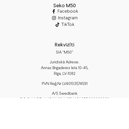
Seko M50
Facebook
Instagram
TikTok
Rekvizīti
SIA “M50”
Juridiskā Adrese:
Annas Brigaderes Iela 10–45,
Rīga, LV-1082
PVN Reģ.Nr LV40103574591
A/S Swedbank
BIC/S.W.I.F.T.: HABALV22 LV27HABA0551039669039
Piegāde