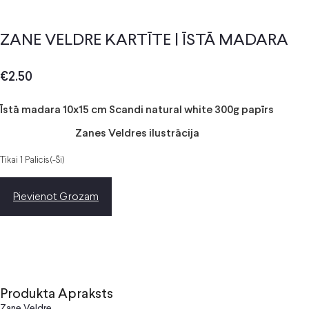
ZANE VELDRE KARTĪTE | ĪSTĀ MADARA
€
2.50
Īstā madara 10x15 cm Scandi natural white 300g papīrs
Zanes Veldres ilustrācija
Tikai 1 Palicis(-Ši)
Pievienot Grozam
Produkta Apraksts
Zane Veldre