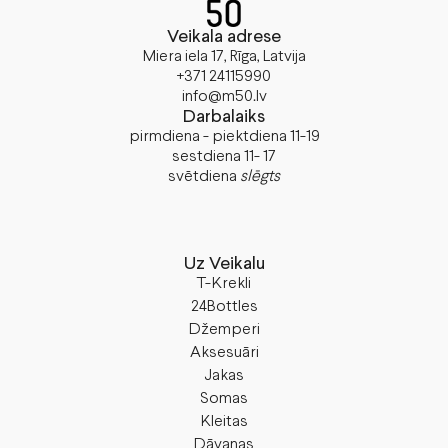
Veikala adrese
Miera iela 17, Rīga, Latvija
+371 24115990
info@m50.lv
Darbalaiks
pirmdiena - piektdiena 11-19
sestdiena 11- 17
svētdiena
slēgts
Uz Veikalu
T-Krekli
24Bottles
Džemperi
Aksesuāri
Jakas
Somas
Kleitas
Dāvanas