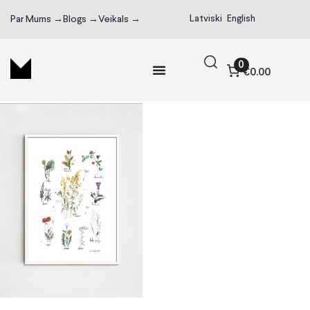
Latviski
English
Par Mums →
Blogs →
Veikals →
0
€0.00