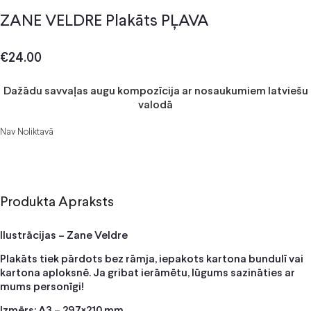
ZANE VELDRE Plakāts PĻAVA
€
24.00
Dažādu savvaļas augu kompozīcija ar nosaukumiem latviešu
valodā
Nav Noliktavā
Produkta Apraksts
Ilustrācijas – Zane Veldre
Plakāts tiek pārdots bez rāmja, iepakots kartona bundulī vai
kartona aploksnē. Ja gribat ierāmētu, lūgums sazināties ar
mums personīgi!
Izmērs: A3 – 297×210 mm