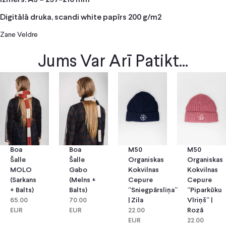
Digitālā druka, scandi white papīrs 200 g/m2
Zane Veldre
Jums Var Arī Patikt...
Boa
Boa
M50
M50
Šalle
Šalle
Organiskas
Organiskas
MOLO
Gabo
Kokvilnas
Kokvilnas
(sarkans
(melns +
Cepure
Cepure
+ Balts)
Balts)
“Sniegpārsliņa”
“Piparkūku
65.00
70.00
| Zila
Vīriņš” |
EUR
EUR
22.00
Rozā
EUR
22.00