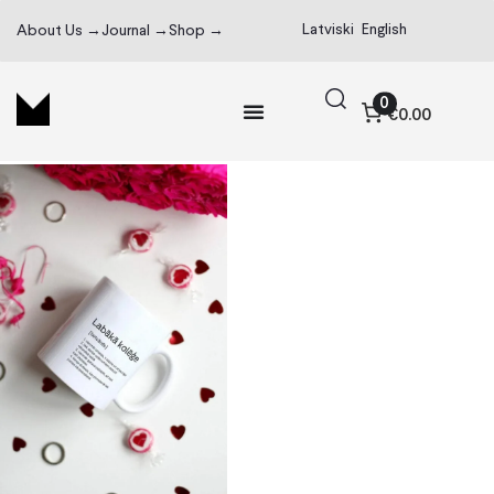
Latviski
English
About Us →
Journal →
Shop →
0
€0.00