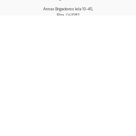
Annas Brigaderes Iela 10–45,
Rīga, LV-1082
PVN Reģ.Nr LV40103574591
A/S Swedbank BIC/S.W.I.F.T.:
HABALV22 LV27HABA0551039669039
Delivery