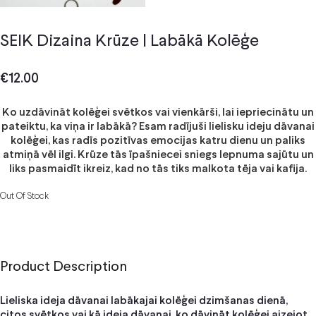
SEIK Dizaina Krūze | Labākā Kolēģe
€
12.00
Ko uzdāvināt kolēģei svētkos vai vienkārši, lai iepriecinātu un
pateiktu, ka viņa ir labākā? Esam radījuši lielisku ideju dāvanai
kolēģei, kas radīs pozitīvas emocijas katru dienu un paliks
atmiņā vēl ilgi. Krūze tās īpašniecei sniegs lepnuma sajūtu un
liks pasmaidīt ikreiz, kad no tās tiks malkota tēja vai kafija.
Out Of Stock
Product Description
Lieliska ideja dāvanai labākajai kolēģei dzimšanas dienā,
citos svētkos vai kā ideja dāvanai, ko dāvināt kolēģei aizejot