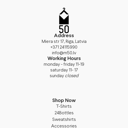
Address
Miera str 17, Riga, Latvia
+371 24115990
info@m50.lv
Working Hours
monday - friday 11-19
saturday 11- 17
sunday
closed
Shop Now
T-Shirts
24Bottles
Sweatshirts
Accessories