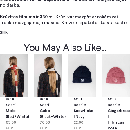
no darba.
Krūzītes tilpums ir 330 ml. Krūzi var mazgāt ar rokām vai
trauku mazgājamajā mašīnā. Krūze ir iepakota skaistā kastē.
SEIK
You May Also Like...
BOA
BOA
M50
M50
Scarf
Scarf
Beanie
Beanie
Molo
Gabo
Snowflake
Gingerbrea
(red+white)
(black+white)
| Navy
|
65.00
70.00
22.00
Hibiscus
EUR
EUR
EUR
Rose