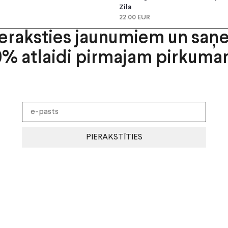
Zila
22.00 EUR
ieraksties jaunumiem un saņ
0% atlaidi pirmajam pirkuma
PIERAKSTĪTIES