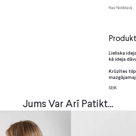
Nav Noliktavā
Produkt
Lieliska ide
kā ideja dāv
Krūzītes til
mazgājamajā 
SEIK
Jums Var Arī Patikt...