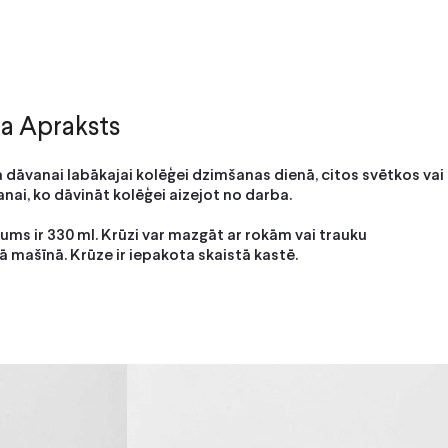
a Apraksts
ja dāvanai labākajai kolēģei dzimšanas dienā, citos svētkos vai
anai, ko dāvināt kolēģei aizejot no darba.
pums ir 330 ml. Krūzi var mazgāt ar rokām vai trauku
mašīnā. Krūze ir iepakota skaistā kastē.