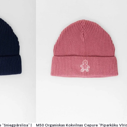
“Sniegpārsliņa” |
M50 Organiskas Kokvilnas Cepure “Piparkūku Vīriņ