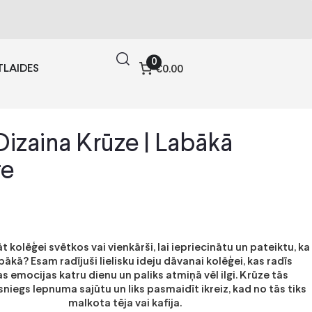
0
TLAIDES
€0.00
Dizaina Krūze | Labākā
ģe
 kolēģei svētkos vai vienkārši, lai iepriecinātu un pateiktu, ka
abākā? Esam radījuši lielisku ideju dāvanai kolēģei, kas radīs
as emocijas katru dienu un paliks atmiņā vēl ilgi. Krūze tās
sniegs lepnuma sajūtu un liks pasmaidīt ikreiz, kad no tās tiks
malkota tēja vai kafija.