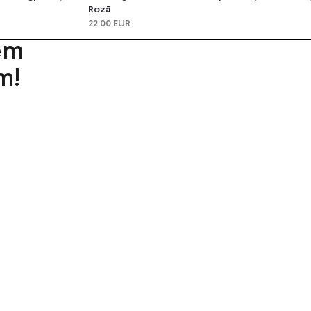
Rozā
22.00 EUR
em
m!