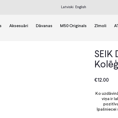
Latviski
English
s
Aksesuāri
Dāvanas
M50 Originals
Zīmoli
A
SEIK 
Kolē
€
12.00
Ko uzdāvināt
viņa ir l
pozitīv
īpašniecei 