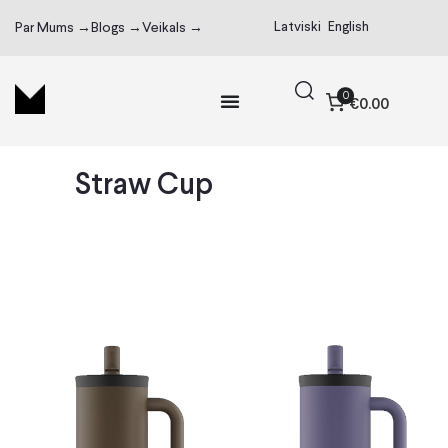
Latviski
English
Par Mums →
Blogs →
Veikals →
0
€0.00
Straw Cup