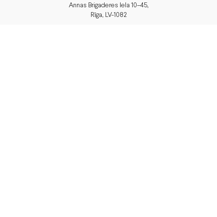
Annas Brigaderes Iela 10–45,
Rīga, LV-1082
PVN Reģ.Nr LV40103574591
A/S Swedbank
BIC/S.W.I.F.T.: HABALV22 LV27HABA0551039669039
Piegāde
vai saņem veikalā