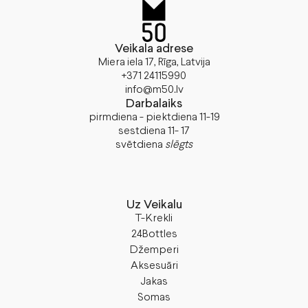
Veikala adrese
Miera iela 17, Rīga, Latvija
+371 24115990
info@m50.lv
Darbalaiks
pirmdiena - piektdiena 11-19
sestdiena 11- 17
svētdiena
slēgts
Uz Veikalu
T-Krekli
24Bottles
Džemperi
Aksesuāri
Jakas
Somas