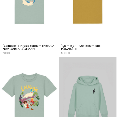
“Laimīgie” T-Krekls Bērniem | NEKAD
“Laimīgie” T-Krekls Bērniem |
NAV GARLAICĪGI MAN
PŪKAINĪTIS
€
30.00
€
30.00