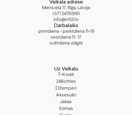
Veikala adrese
Miera iela 17, Rīga, Latvija
+371 24115990
info@m50.lv
Darbalaiks
pirmdiena - piektdiena 11-19
sestdiena 11- 17
svētdiena
slēgts
Uz Veikalu
T-Krekli
24Bottles
Džemperi
Aksesuāri
Jakas
Somas
Kleitas
Dāvanas