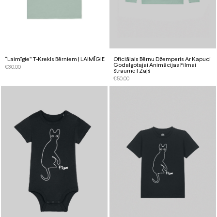
“Laimīgie” T-Krekls Bērniem | LAIMĪGIE
Oficiālais Bērnu Džemperis Ar Kapuci
Godalgotajai Animācijas Filmai
€
30.00
Straume | Zaļš
€
50.00