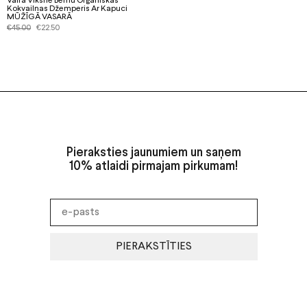
Vaira Vīksne Bērnu Organiskas
Kokvailnas Džemperis Ar Kapuci
MŪŽĪGĀ VASARĀ
€
45.00
€
22.50
Pieraksties jaunumiem un saņem
10% atlaidi pirmajam pirkumam!
PIERAKSTĪTIES