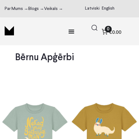
Latviski
English
Par Mums →
Blogs →
Veikals →
0
€0.00
Bērnu Apģērbi