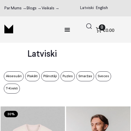
Latviski
English
Par Mums →
Blogs →
Veikals →
0
€0.00
Latviski
Aksesuāri
Plakāti
Plānotāji
Puzles
Smaržas
Sveces
T-Krekli
30%