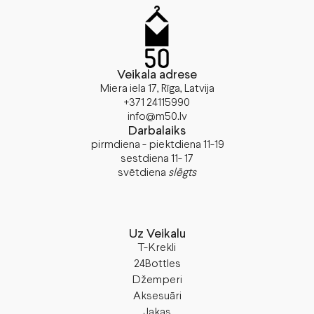
Veikala adrese
Miera iela 17, Rīga, Latvija
+371 24115990
info@m50.lv
Darbalaiks
pirmdiena - piektdiena 11-19
sestdiena 11- 17
svētdiena
slēgts
Uz Veikalu
T-Krekli
24Bottles
Džemperi
Aksesuāri
Jakas