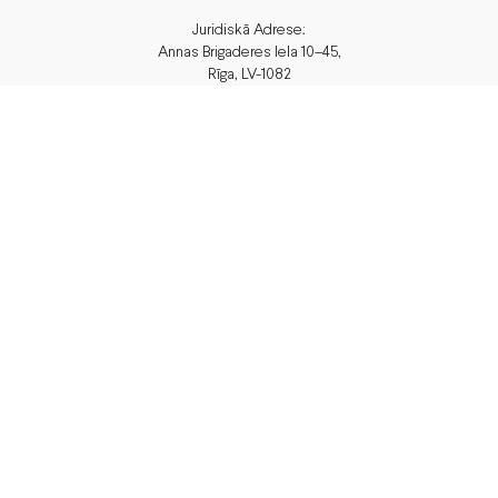
Juridiskā Adrese:
Annas Brigaderes Iela 10–45,
Rīga, LV-1082
PVN Reģ.Nr LV40103574591
A/S Swedbank
BIC/S.W.I.F.T.: HABALV22 LV27HABA0551039669039
Piegāde
vai saņem veikalā