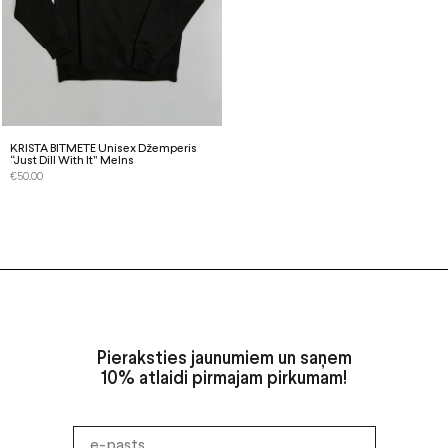
KRISTA BITMETE Unisex Džemperis
“Just Dill With It” Melns
€
50.00
Pieraksties jaunumiem un saņem
10% atlaidi pirmajam pirkumam!