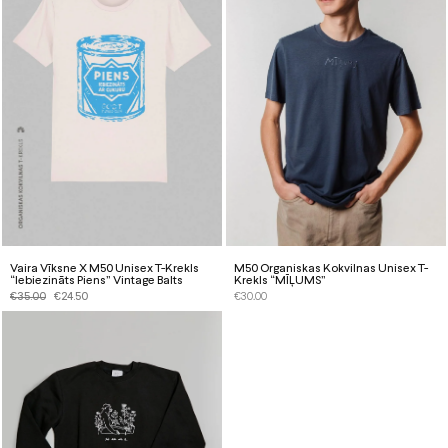
Vaira Vīksne X M50 Unisex T-Krekls
M50 Organiskas Kokvilnas Unisex T-
“Iebiezināts Piens” Vintage Balts
Krekls “MĪĻUMS”
€
35.00
€
24.50
€
30.00