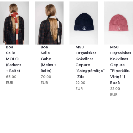
Boa
Boa
M50
M50
Šalle
Šalle
Organiskas
Organiskas
MOLO
Gabo
Kokvilnas
Kokvilnas
(sarkans
(melns +
Cepure
Cepure
+ Balts)
Balts)
“Sniegpārsliņa”
“Piparkūku
65.00
70.00
| Zila
Vīriņš” |
EUR
EUR
22.00
Rozā
EUR
22.00
EUR