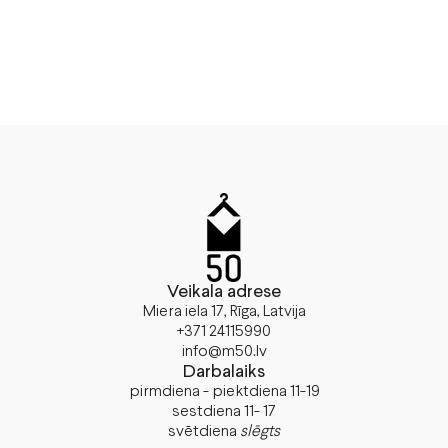
Veikala adrese
Miera iela 17, Rīga, Latvija
+371 24115990
info@m50.lv
Darbalaiks
pirmdiena - piektdiena 11-19
sestdiena 11- 17
svētdiena
slēgts