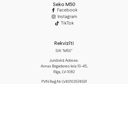
Seko M50
Facebook
Instagram
TikTok
Rekvizīti
SIA “M50”
Juridiskā Adrese:
Annas Brigaderes Iela 10–45,
Rīga, LV-1082
PVN Reģ.Nr LV40103574591
A/S Swedbank
BIC/S.W.I.F.T.: HABALV22 LV27HABA0551039669039
Piegāde