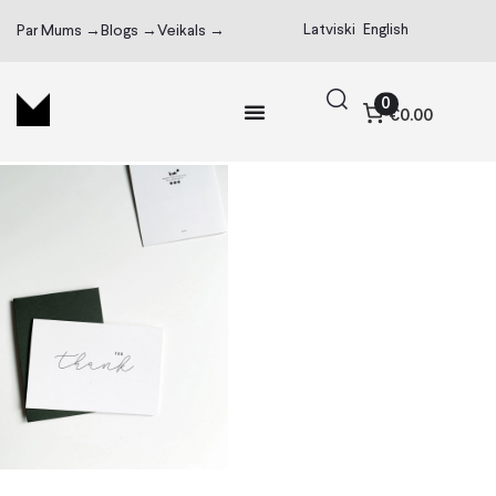
Latviski
English
Par Mums →
Blogs →
Veikals →
0
€0.00