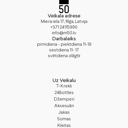
Veikala adrese
Miera iela 17, Rīga, Latvija
+371 24115990
info@m50.lv
Darbalaiks
pirmdiena - piektdiena 11-19
sestdiena 11- 17
svētdiena
slēgts
Uz Veikalu
T-Krekli
24Bottles
Džemperi
Aksesuāri
Jakas
Somas
Kleitas