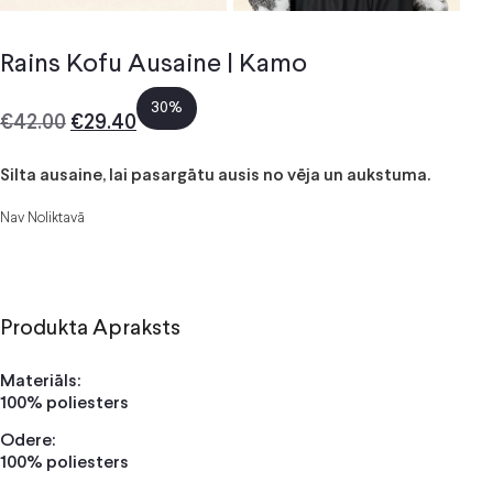
Rains Kofu Ausaine | Kamo
30%
€
42.00
€
29.40
Silta ausaine, lai pasargātu ausis no vēja un aukstuma.
Nav Noliktavā
Produkta Apraksts
Materiāls:
100% poliesters
Odere:
100% poliesters