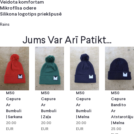
Veidota komfortam
Mikroflīsa odere
Silikona logotips priekšpusē
Rains
Jums Var Arī Patikt...
M50
M50
M50
M50
Cepure
Cepure
Cepure
Cepure
Ar
Ar
Bandito
Ar
Bumbuli
Bumbuli
Ar
Bumbuli
| Zaļa
| Melna
Atstarotāju
| Sarkana
20.00
20.00
| Melna
20.00
EUR
EUR
25.00
EUR