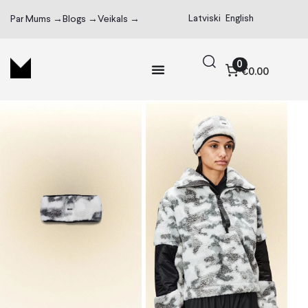
Latviski
English
Par Mums →
Blogs →
Veikals →
0
€0.00