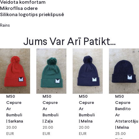
Veidota komfortam
Mikroflīsa odere
Silikona logotips priekšpusē
Rains
Jums Var Arī Patikt...
M50
M50
M50
M50
Cepure
Cepure
Cepure
Cepure
Ar
Ar
Bandito
Ar
Bumbuli
Bumbuli
Ar
Bumbuli
| Zaļa
| Melna
Atstarotāju
| Sarkana
20.00
20.00
| Melna
20.00
EUR
EUR
25.00
EUR