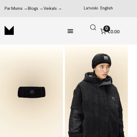
Latviski
English
Par Mums →
Blogs →
Veikals →
0
€0.00