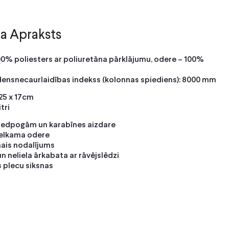
a Apraksts
00% poliesters ar poliuretāna pārklājumu, odere – 100%
densnecaurlaidības indekss (kolonnas spiediens): 8000 mm
 25 x 17cm
itri
piedpogām un karabīnes aizdare
velkama odere
nais nodalījums
n neliela ārkabata ar rāvējslēdzi
 plecu siksnas