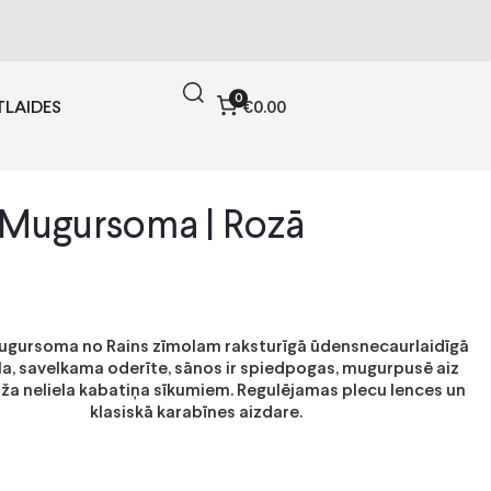
0
€0.00
TLAIDES
 Mugursoma | Rozā
mugursoma no Rains zīmolam raksturīgā ūdensnecaurlaidīgā
a, savelkama oderīte, sānos ir spiedpogas, mugurpusē aiz
dža neliela kabatiņa sīkumiem. Regulējamas plecu lences un
klasiskā karabīnes aizdare.