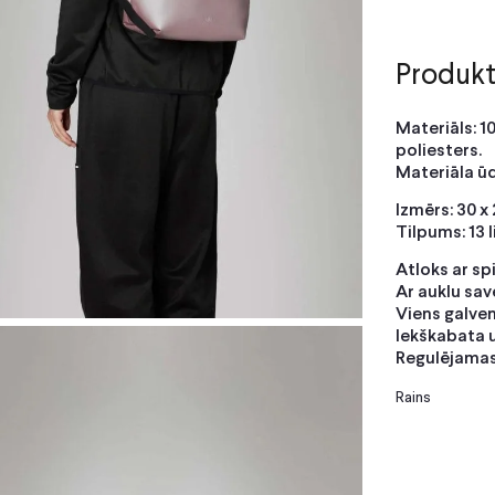
Produkt
Materiāls: 1
poliesters.
Materiāla ū
Izmērs: 30 x
Tilpums: 13 l
Atloks ar s
Ar auklu sa
Viens galve
Iekškabata u
Regulējamas
Rains