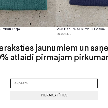
umbuli | Zaļa
M50 Cepure Ar Bumbuli | Melna
20.00 EUR
ieraksties jaunumiem un saņ
0% atlaidi pirmajam pirkuma
PIERAKSTĪTIES