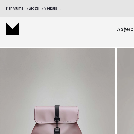
Par Mums →
Blogs →
Veikals →
Apģērb