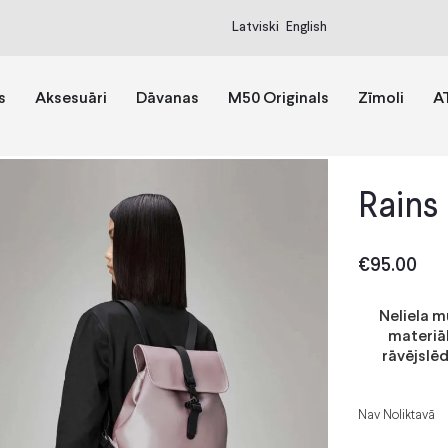
Latviski
English
s
Aksesuāri
Dāvanas
M50 Originals
Zīmoli
A
Rains
€
95.00
Neliela 
materiāl
rāvējslē
Nav Noliktavā