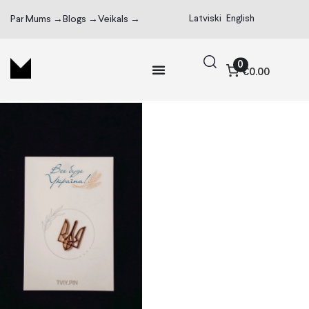
Latviski
English
Par Mums →
Blogs →
Veikals →
0
€0.00