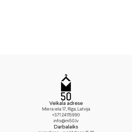
Veikala adrese
Miera iela 17, Rīga, Latvija
+371 24115990
info@m50.lv
Darbalaiks