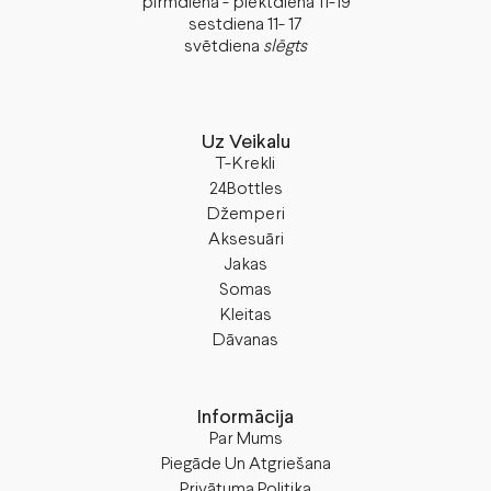
pirmdiena - piektdiena 11-19
sestdiena 11- 17
svētdiena
slēgts
Uz Veikalu
T-Krekli
24Bottles
Džemperi
Aksesuāri
Jakas
Somas
Kleitas
Dāvanas
Informācija
Par Mums
Piegāde Un Atgriešana
Privātuma Politika