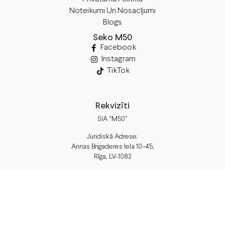
Noteikumi Un Nosacījumi
Blogs
Seko M50
Facebook
Instagram
TikTok
Rekvizīti
SIA “M50”
Juridiskā Adrese:
Annas Brigaderes Iela 10–45,
Rīga, LV-1082
PVN Reģ.Nr LV40103574591
A/S Swedbank
BIC/S.W.I.F.T.: HABALV22 LV27HABA0551039669039