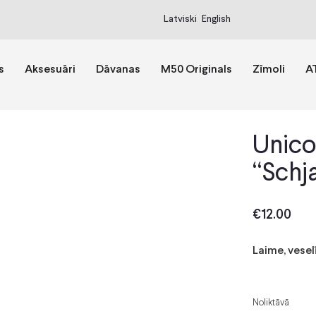
Latviski
English
s
Aksesuāri
Dāvanas
M50 Originals
Zīmoli
A
Unico
“Schj
€
12.00
Laime, vesel
Noliktāvā