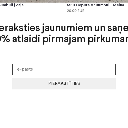
umbuli | Zaļa
M50 Cepure Ar Bumbuli | Melna
20.00 EUR
ieraksties jaunumiem un saņ
0% atlaidi pirmajam pirkuma
PIERAKSTĪTIES