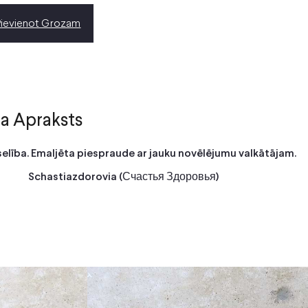
Pievienot Grozam
a Apraksts
selība. Emaljēta piespraude ar jauku novēlējumu valkātājam.
Schastiazdorovia (Счастья Здоровья)