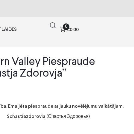
0
TLAIDES
€0.00
rn Valley Piespraude
astja Zdorovja”
ība. Emaljēta piespraude ar jauku novēlējumu valkātājam.
Schastiazdorovia (Счастья Здоровья)