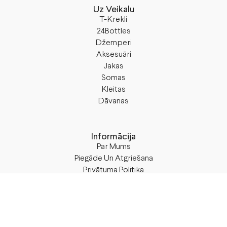
Uz Veikalu
T-Krekli
24Bottles
Džemperi
Aksesuāri
Jakas
Somas
Kleitas
Dāvanas
Informācija
Par Mums
Piegāde Un Atgriešana
Privātuma Politika
Noteikumi Un Nosacījumi
Blogs
Seko M50
Facebook