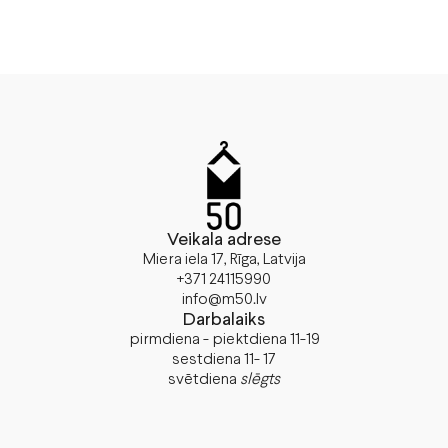
Veikala adrese
Miera iela 17, Rīga, Latvija
+371 24115990
info@m50.lv
Darbalaiks
pirmdiena - piektdiena 11-19
sestdiena 11- 17
svētdiena
slēgts