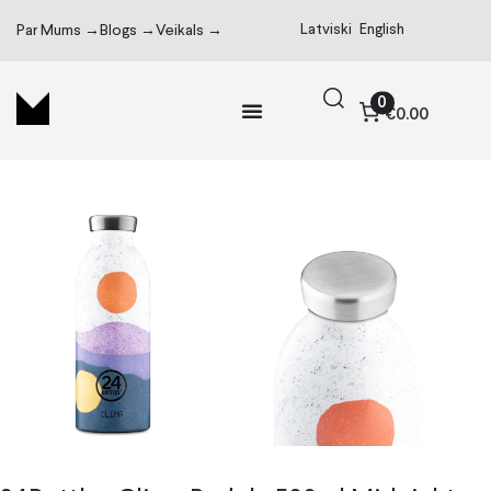
Latviski
English
Par Mums →
Blogs →
Veikals →
0
€0.00