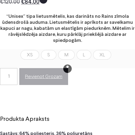
€
120.00
€
84.00
“Unisex” tipa lietusmētelis, kas darināts no Rains zīmola
ūdensdrošā auduma. Lietusmētelis ir aprīkots ar savelkamu
kapuci ar nagu, kabatām un elastīgām piedurknēm. Mētelim ir
rāvējslēdzēja aizdare, kuru pārklāj priekšējā aizdare ar
spiedpogām.
XS
S
M
L
XL
Pievienot Grozam
Produkta Apraksts
Sastāvs: 64% poliesteris, 36% poliuretāns