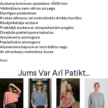
Auduma kolonnas spiediens: 4000 mm
Vēdināšana zem vētras aizsega
Elastīgas piedurknes
Krokas elkoņos, lai nodrošinātu ērtāku kustību
Rāvējslēdzēja aizdare
Priekšējā aizdare ar aizspiežamām pogām
Divejāda pielietojuma kabatas
Aizsienama aizmugure
Paplašināta aizmugure
Aizsienama kapuce ar iestrādātu nagu
Ar ultraskaņu metinātas šuves
Rains
Jums Var Arī Patikt...