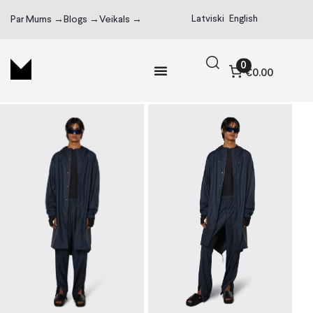
Latviski
English
Par Mums →
Blogs →
Veikals →
0
€0.00