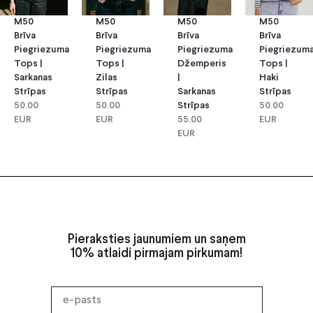
M50
M50
M50
M50
Brīva
Brīva
Brīva
Brīva
Piegriezuma
Piegriezuma
Piegriezuma
Piegriezum
Tops |
Tops |
Džemperis
Tops |
Sarkanas
Zilas
|
Haki
Strīpas
Strīpas
Sarkanas
Strīpas
50.00
50.00
Strīpas
50.00
EUR
EUR
55.00
EUR
EUR
Pieraksties jaunumiem un saņem
10% atlaidi pirmajam pirkumam!