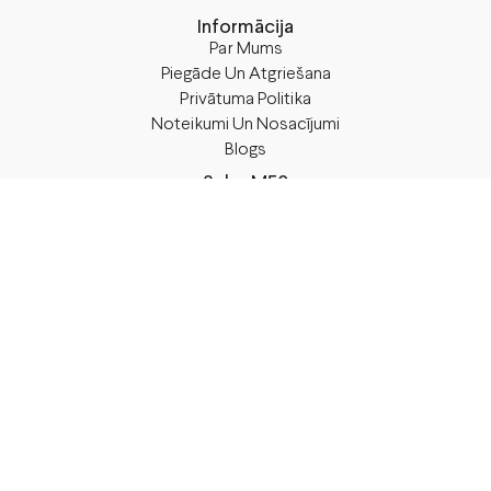
Informācija
Par Mums
Piegāde Un Atgriešana
Privātuma Politika
Noteikumi Un Nosacījumi
Blogs
Seko M50
Facebook
Instagram
TikTok
Rekvizīti
SIA “M50”
Juridiskā Adrese:
Annas Brigaderes Iela 10–45,
Rīga, LV-1082
PVN Reģ.Nr LV40103574591