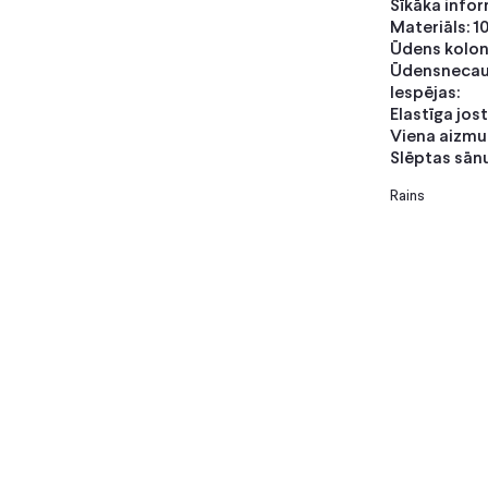
Sīkāka infor
Materiāls: 1
Ūdens kolon
Ūdensnecaurl
Iespējas:
Elastīga jos
Viena aizmug
Slēptas sān
Rains