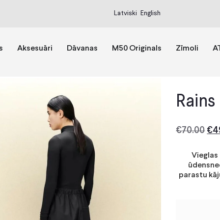
Latviski
English
s
Aksesuāri
Dāvanas
M50 Originals
Zīmoli
A
Rains
€
70.00
€
4
Vieglas 
ūdensneca
parastu kāj