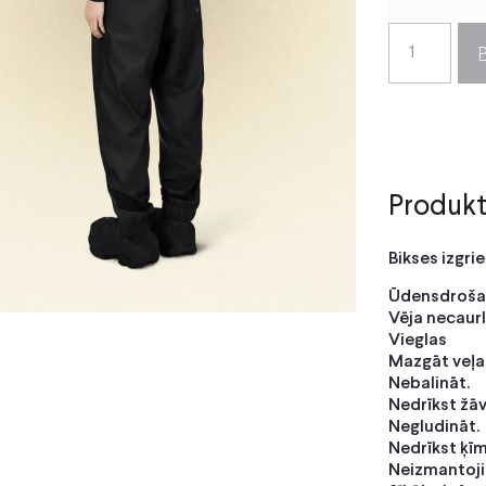
Produkt
Bikses izgri
Ūdensdroša
Vēja necaur
Vieglas
Mazgāt veļa
Nebalināt.
Nedrīkst žāv
Negludināt.
Nedrīkst ķīmi
Neizmantojie