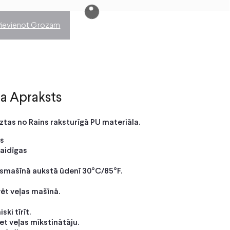
Pievienot Grozam
a Apraksts
eztas no Rains raksturīgā PU materiāla.
s
laidīgas
smašīnā aukstā ūdenī 30°C/85°F.
ēt veļas mašīnā.
ski tīrīt.
t veļas mīkstinātāju.