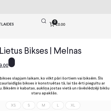
0
TLAIDES
€0.00
 Lietus Bikses | Melnas
9.00
bikses slapjam laikam, ko vilkt pāri šortiem vai biksēm. Šīs
urlaidīgās bikses ir konstruētas tā, lai tās ērti piegultu ar
u. Biksēm ir kabatas, aukliņa jostas vietā un rāvēslēdzēji bikšu
staru apakšās.
XS
S
M
L
XL