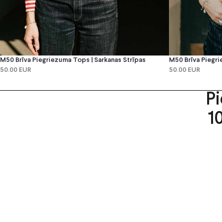
M50 Brīva Piegriezuma Tops | Sarkanas Strīpas
M50 Brīva Piegri
50.00 EUR
50.00 EUR
P
1