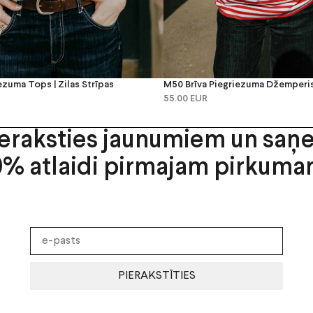
ezuma Tops | Zilas Strīpas
M50 Brīva Piegriezuma Džemperis 
55.00 EUR
ieraksties jaunumiem un saņ
0% atlaidi pirmajam pirkuma
PIERAKSTĪTIES