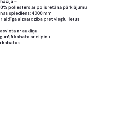
mācija –
00% poliesters ar poliuretāna pārklājumu
nas spiediens: 4000 mm
aidīga aizsardzība pret vieglu lietus
tasvieta ar aukliņu
urējā kabata ar cilpiņu
u kabatas