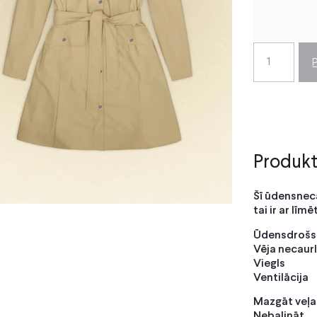
Produkt
Šī ūdensneca
tai ir ar līm
Ūdensdrošs
Vēja necaurl
Viegls
Ventilācija
Mazgāt veļa
Nebalināt.