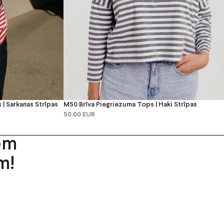
| Sarkanas Strīpas
M50 Brīva Piegriezuma Tops | Haki Strīpas
50.00 EUR
em
m!