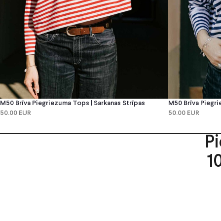
M50 Brīva Piegriezuma Tops | Sarkanas Strīpas
M50 Brīva Piegri
50.00 EUR
50.00 EUR
P
1