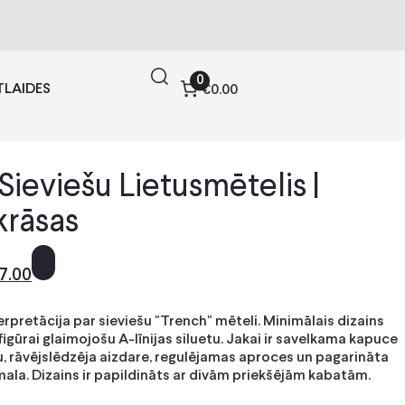
0
TLAIDES
€0.00
Sieviešu Lietusmētelis |
krāsas
7.00
erpretācija par sieviešu "Trench" mēteli. Minimālais dizains
igūrai glaimojošu A-līnijas siluetu. Jakai ir savelkama kapuce
u, rāvējslēdzēja aizdare, regulējamas aproces un pagarināta
ala. Dizains ir papildināts ar divām priekšējām kabatām.