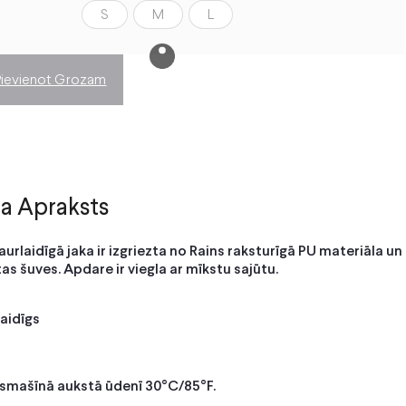
S
M
L
Pievienot Grozam
a Apraksts
urlaidīgā jaka ir izgriezta no Rains raksturīgā PU materiāla un
ētas šuves. Apdare ir viegla ar mīkstu sajūtu.
aidīgs
smašīnā aukstā ūdenī 30°C/85°F.