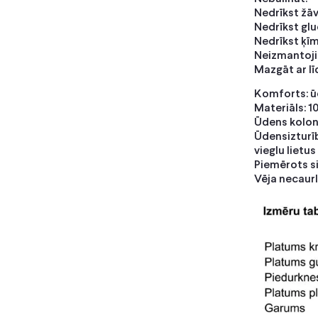
Nedrīkst žāv
Nedrīkst gl
Nedrīkst ķīmi
Neizmantojie
Mazgāt ar l
Komforts: ūd
Materiāls: 1
Ūdens kolon
Ūdensizturī
vieglu lietus
Piemērots s
Vēja necaurl