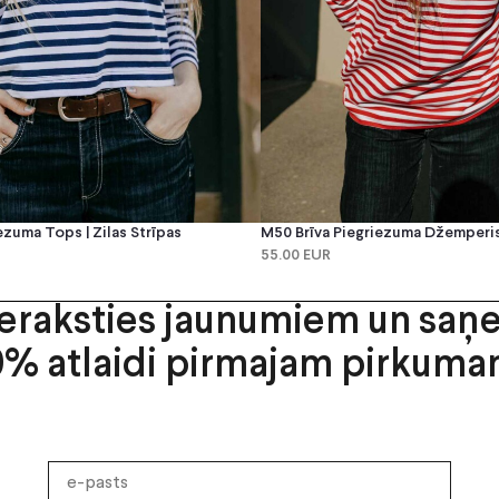
ezuma Tops | Zilas Strīpas
M50 Brīva Piegriezuma Džemperis 
55.00 EUR
ieraksties jaunumiem un saņ
0% atlaidi pirmajam pirkuma