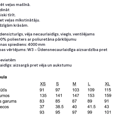
ēt veļas mašīnā.
udināt
ski tīrīt.
t veļas mīkstinātāju.
īdzīgām krāsām.
ensizturīgs, vēja necaurlaidīgs, viegls, ventilējams
00% poliesters ar poliuretāna pārklājumu
nas spiediens: 4000 mm
bas vērtējums: W3 – Ūdensnecaurlaidīga aizsardzība pret
ievietēm
aidīgs: aizsargā pret vēja un aukstumu