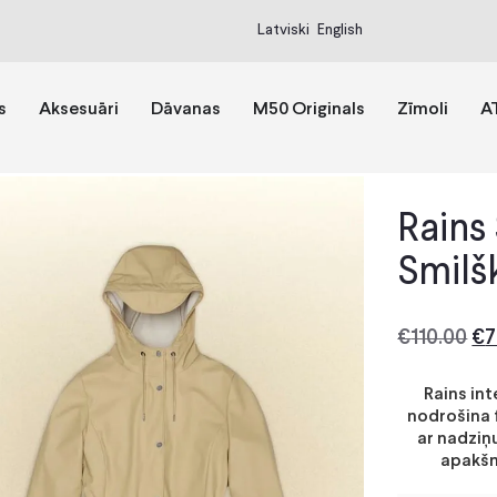
Latviski
English
s
Aksesuāri
Dāvanas
M50 Originals
Zīmoli
A
Rains 
Smilš
€
110.00
€
7
Rains int
nodrošina f
ar nadziņ
apakšm