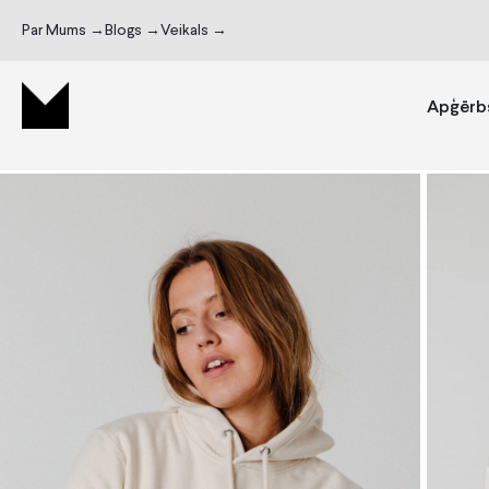
Par Mums →
Blogs →
Veikals →
Apģērb