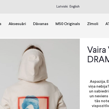
Latviski
English
s
Aksesuāri
Dāvanas
M50 Originals
Zīmoli
A
Vaira
DRA
Aspazija, E
viņa nebija
un sabiedri
un neviens 
tās note
vispozitī