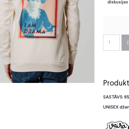
diskusijas
Produkt
SASTĀVS: 8
UNISEX dže