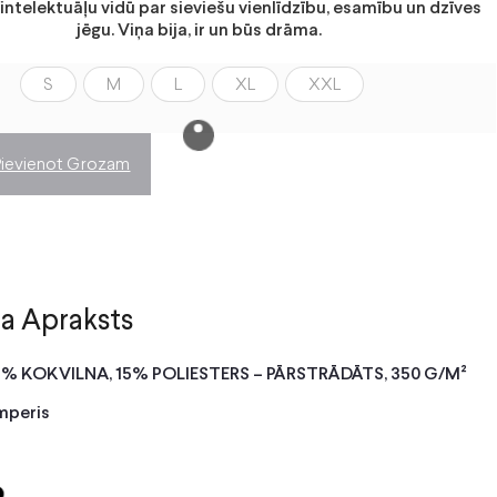
 intelektuāļu vidū par sieviešu vienlīdzību, esamību un dzīves
jēgu. Viņa bija, ir un būs drāma.
S
M
L
XL
XXL
Pievienot Grozam
a Apraksts
5% KOKVILNA, 15% POLIESTERS – PĀRSTRĀDĀTS, 350 G/M²
mperis