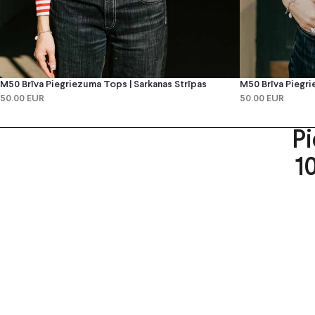
M50 Brīva Piegriezuma Tops | Sarkanas Strīpas
M50 Brīva Piegri
50.00 EUR
50.00 EUR
P
1