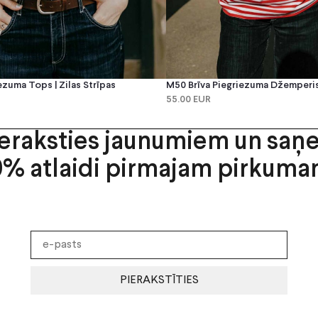
ezuma Tops | Zilas Strīpas
M50 Brīva Piegriezuma Džemperis 
55.00 EUR
ieraksties jaunumiem un saņ
0% atlaidi pirmajam pirkuma
PIERAKSTĪTIES