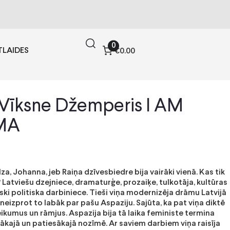
0
TLAIDES
€0.00
 Vīksne Džemperis I AM
MA
lza, Johanna, jeb Raiņa dzīvesbiedre bija vairāki vienā. Kas tik
? Latviešu dzejniece, dramaturģe, prozaiķe, tulkotāja, kultūras
ski politiska darbiniece. Tieši viņa modernizēja drāmu Latvijā
neizprot to labāk par pašu Aspaziju. Sajūta, ka pat viņa diktē
ikumus un rāmjus. Aspazija bija tā laika feministe termina
vākajā un patiesākajā nozīmē. Ar saviem darbiem viņa raisīja