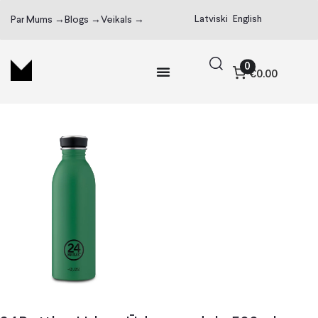
Latviski
English
Par Mums →
Blogs →
Veikals →
0
€0.00