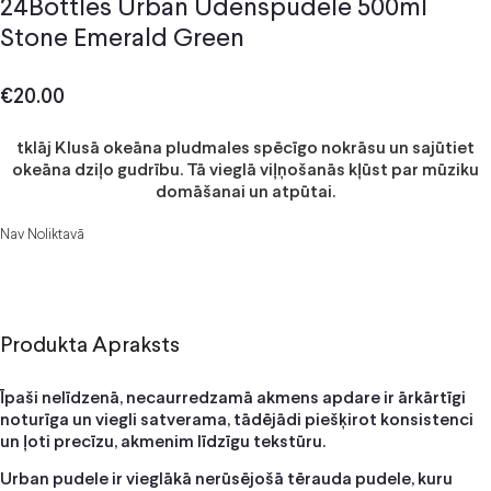
24Bottles Urban Ūdenspudele 500ml
Stone Emerald Green
€
20.00
tklāj Klusā okeāna pludmales spēcīgo nokrāsu un sajūtiet
okeāna dziļo gudrību. Tā vieglā viļņošanās kļūst par mūziku
domāšanai un atpūtai.
Nav Noliktavā
Produkta Apraksts
Īpaši nelīdzenā, necaurredzamā akmens apdare ir ārkārtīgi
noturīga un viegli satverama, tādējādi piešķirot konsistenci
un ļoti precīzu, akmenim līdzīgu tekstūru.
Urban pudele ir vieglākā nerūsējošā tērauda pudele, kuru