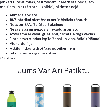
jebkad turēsit rokās, tā ir teicami paredzēta pēdējiem
malkiem un atkārtotai uzpildei, lai dotos ceļā!
Akmens apdare
18/8 pārtikai piemērots nerūsējošais tērauds
Nesatur BPA, ftalātus, toksīnus
Nesaglabā un neizdala nekādu aromātu
Atverama ar vienu griezienu, necaurlaidīgs vāciņš
Plata atvere ledus iepildīšanai un vienkāršai tīrīšanai
Viena sieniņa
Atbilst lidostu drošības noteikumiem
Ieteicams mazgāt ar rokām
24Bottles
Jums Var Arī Patikt...