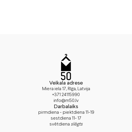
Veikala adrese
Miera iela 17, Rīga, Latvija
+371 24115990
info@m50.lv
Darbalaiks
pirmdiena - piektdiena 11-19
sestdiena 11- 17
svētdiena
slēgts