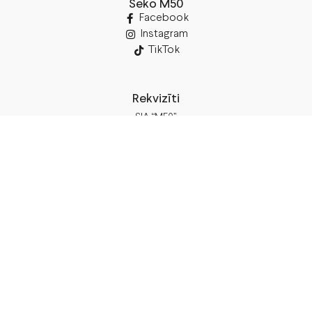
Seko M50
Facebook
Instagram
TikTok
Rekvizīti
SIA “M50”
Juridiskā Adrese:
Annas Brigaderes Iela 10–45,
Rīga, LV-1082
PVN Reģ.Nr LV40103574591
A/S Swedbank
BIC/S.W.I.F.T.: HABALV22 LV27HABA0551039669039
Piegāde